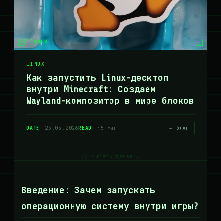
// linux
LINUX
Как запустить Linux-десктоп
внутри Minecraft: Создаем
Wayland-композитор в мире блоков
DATE
23.05.2026
READ
~5 мин
← блог
// читать далее ↓
Введение: Зачем запускать
операционную систему внутри игры?