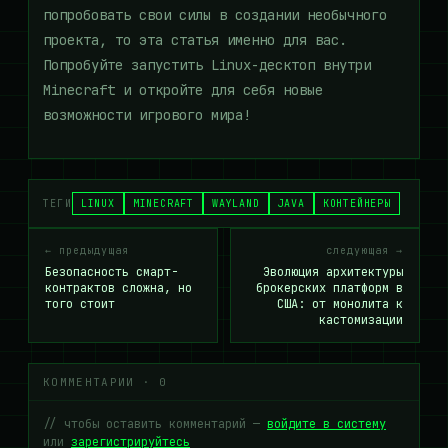
попробовать свои силы в создании необычного
проекта, то эта статья именно для вас.
Попробуйте запустить Linux-десктоп внутри
Minecraft и откройте для себя новые
возможности игрового мира!
ТЕГИ
LINUX
MINECRAFT
WAYLAND
JAVA
КОНТЕЙНЕРЫ
← предыдущая
следующая →
Безопасность смарт-
Эволюция архитектуры
контрактов сложна, но
брокерских платформ в
того стоит
США: от монолита к
кастомизации
КОММЕНТАРИИ · 0
// чтобы оставить комментарий —
войдите в систему
или
зарегистрируйтесь