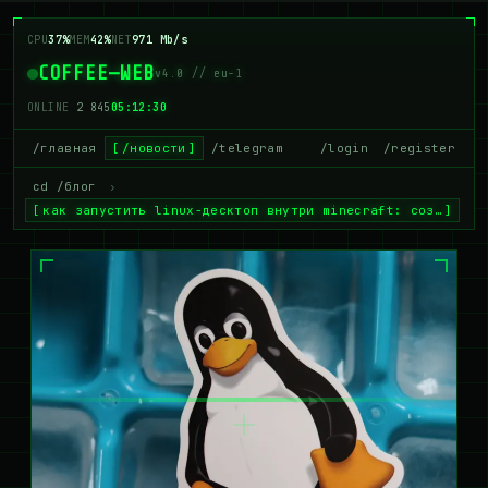
CPU
37%
MEM
42%
NET
971 Mb/s
COFFEE—WEB
v4.0 // eu-1
ONLINE
2 845
05:12:31
/главная
/новости
/telegram
/login
/register
cd /блог
›
как запустить linux-десктоп внутри minecraft: соз…