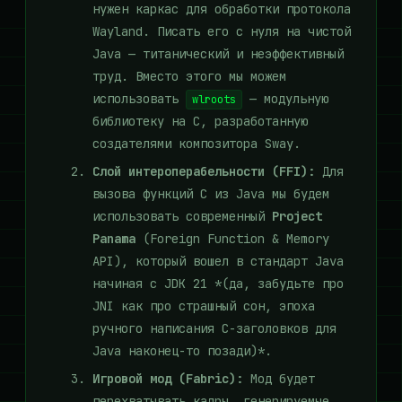
нужен каркас для обработки протокола
Wayland. Писать его с нуля на чистой
Java — титанический и неэффективный
труд. Вместо этого мы можем
использовать
— модульную
wlroots
библиотеку на C, разработанную
создателями композитора Sway.
Слой интероперабельности (FFI):
Для
вызова функций C из Java мы будем
использовать современный
Project
Panama
(Foreign Function & Memory
API), который вошел в стандарт Java
начиная с JDK 21 *(да, забудьте про
JNI как про страшный сон, эпоха
ручного написания C-заголовков для
Java наконец-то позади)*.
Игровой мод (Fabric):
Мод будет
перехватывать кадры, генерируемые