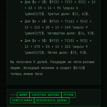
Для $x = 3$: $f(3) = 7(9) + 5(3) + 13
= 63 + 15 + 13 = 91 \equiv 6
\pmod{17}$. Третья доля: $(3, 6)$.
Для $x = 4$: $f(4) = 7(16) + 5(4) +
13 = 112 + 20 + 13 = 145 \equiv 9
\pmod{17}$. Четвертая доля: $(4, 9)$.
Для $x = 5$: $f(5) = 7(25) + 5(5) +
13 = 175 + 25 + 13 = 213 \equiv 9
\pmod{17}$. Пятая доля: $(5, 9)$.
Мы получили 5 долей. Раздадим их пяти разным
людям. Исходный полином и секрет $S=13$
теперь можно безо
ТЕГИ
ШАМИР
СЕКРЕТНОЕ ДЕЛЕНИЕ
PYTHON
КРИПТОГРАФИЯ
БЕЗОПАСНОСТЬ ДАННЫХ