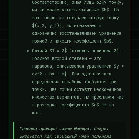
Соответственно, зная лишь одну точку,
мы не можем узнать значение $b$. Но
как только мы получаем вторую точку
$(x_2, y_2)$, мы мгновенно и
однозначно восстанавливаем уравнение
прямой и находим коэффициент $b$.
Случай $T = 3$ (степень полинома 2):
Полином второй степени — это
парабола, описываемая уравнением $y =
ax^2 + bx + c$. Для однозначного
определения параболы требуются три
точки. Две точки оставят бесконечное
множество вариантов, не приближая нас
к разгадке коэффициента $c$ ни на
шаг.
Главный принцип схемы Шамира:
Секрет
шифруется как свободный член полинома