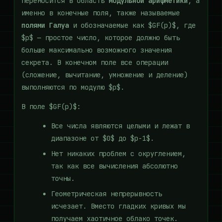
переносится в область
модульной арифметики
, а
именно в конечные поля, также называемые
полями Галуа
и обозначаемые как $GF(p)$, где
$p$ — простое число, которое должно быть
больше максимально возможного значения
секрета. В конечном поле все операции
(сложение, вычитание, умножение и деление)
выполняются по модулю $p$.
В поле $GF(p)$:
Все числа являются целыми и лежат в
диапазоне от $0$ до $p-1$.
Нет никаких проблем с округлением,
так как все вычисления абсолютно
точны.
Геометрическая непрерывность
исчезает. Вместо гладких кривых мы
получаем хаотичное облако точек.