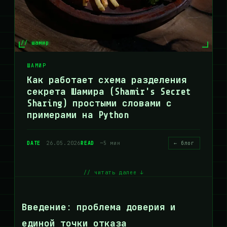
// шамир
ШАМИР
Как работает схема разделения
секрета Шамира (Shamir's Secret
Sharing) простыми словами с
примерами на Python
DATE
26.05.2026
READ
~5 мин
← блог
// читать далее ↓
Введение: проблема доверия и
единой точки отказа