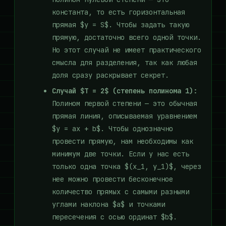
константа, то есть горизонтальная
прямая $y = S$. Чтобы задать такую
прямую, достаточно всего одной точки.
Но этот случай не имеет практического
смысла для разделения, так как любая
доля сразу раскрывает секрет.
Случай $T = 2$ (степень полинома 1):
Полином первой степени — это обычная
прямая линия, описываемая уравнением
$y = ax + b$. Чтобы однозначно
провести прямую, нам необходимы как
минимум две точки. Если у нас есть
только одна точка $(x_1, y_1)$, через
нее можно провести бесконечное
количество прямых с самыми разными
углами наклона $a$ и точками
пересечения с осью ординат $b$.