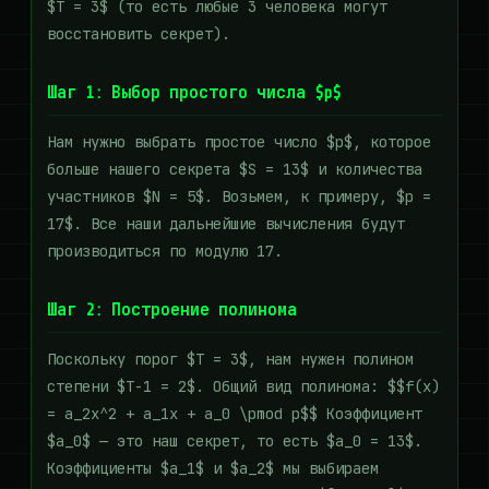
$T = 3$ (то есть любые 3 человека могут
восстановить секрет).
Шаг 1: Выбор простого числа $p$
Нам нужно выбрать простое число $p$, которое
больше нашего секрета $S = 13$ и количества
участников $N = 5$. Возьмем, к примеру, $p =
17$. Все наши дальнейшие вычисления будут
производиться по модулю 17.
Шаг 2: Построение полинома
Поскольку порог $T = 3$, нам нужен полином
степени $T-1 = 2$. Общий вид полинома: $$f(x)
= a_2x^2 + a_1x + a_0 \pmod p$$ Коэффициент
$a_0$ — это наш секрет, то есть $a_0 = 13$.
Коэффициенты $a_1$ и $a_2$ мы выбираем