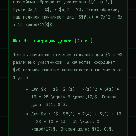
случайным образом из диапазона $[0, p-1]$.
Пусть $a_1 = 5$, а $a_2 = 7$. Таким образом,
наш полином принимает вид: $$f(x) = 7x^2 + 5x
+ 13 \pmod{17}$$
Шаг 3: Генерация долей (Сплит)
Теперь вычислим значения полинома для $N = 5$
различных участников. В качестве координат
$x$ возьмем простые последовательные числа от
1 до 5:
Для $x = 1$: $f(1) = 7(1)^2 + 5(1) +
13 = 25 \equiv 8 \pmod{17}$. Первая
доля: $(1, 8)$.
Для $x = 2$: $f(2) = 7(4) + 5(2) + 13
= 28 + 10 + 13 = 51 \equiv 0
\pmod{17}$. Вторая доля: $(2, 0)$.