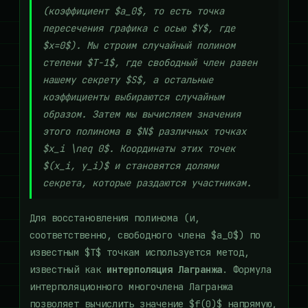
(коэффициент $a_0$, то есть точка
пересечения графика с осью $Y$, где
$x=0$). Мы строим случайный полином
степени $T-1$, где свободный член равен
нашему секрету $S$, а остальные
коэффициенты выбираются случайным
образом. Затем мы вычисляем значения
этого полинома в $N$ различных точках
$x_i \neq 0$. Координаты этих точек
$(x_i, y_i)$ и становятся долями
секрета, которые раздаются участникам.
Для восстановления полинома (и,
соответственно, свободного члена $a_0$) по
известным $T$ точкам используется метод,
известный как
интерполяция Лагранжа
. Формула
интерполяционного многочлена Лагранжа
позволяет вычислить значение $f(0)$ напрямую,