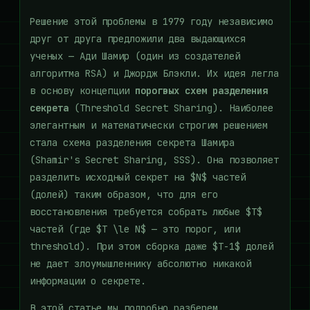
Решение этой проблемы в 1979 году независимо
друг от друга предложили два выдающихся
ученых — Ади Шамир (один из создателей
алгоритма RSA) и Джордж Блэкли. Их идея легла
в основу концепции
порогвых схем разделения
секрета
(Threshold Secret Sharing). Наиболее
элегантным и математически строгим решением
стала схема разделения секрета Шамира
(Shamir's Secret Sharing, SSS). Она позволяет
разделить исходный секрет на $N$ частей
(долей) таким образом, что для его
восстановления требуется собрать любые $T$
частей (где $T \le N$ — это порог, или
threshold). При этом сборка даже $T-1$ долей
не дает злоумышленнику абсолютно никакой
информации о секрете.
В этой статье мы подробно разберем