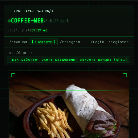
CPU
36%
MEM
44%
NET
955 Mb/s
COFFEE—WEB
v4.0 // eu-1
ONLINE
2 844
07:27:47
/главная
/новости
/telegram
/login
/register
cd /блог
›
как работает схема разделения секрета шамира (sha…