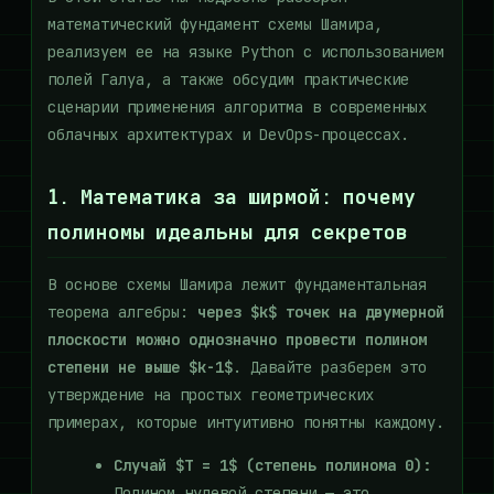
математический фундамент схемы Шамира,
реализуем ее на языке Python с использованием
полей Галуа, а также обсудим практические
сценарии применения алгоритма в современных
облачных архитектурах и DevOps-процессах.
1. Математика за ширмой: почему
полиномы идеальны для секретов
В основе схемы Шамира лежит фундаментальная
теорема алгебры:
через $k$ точек на двумерной
плоскости можно однозначно провести полином
степени не выше $k-1$
. Давайте разберем это
утверждение на простых геометрических
примерах, которые интуитивно понятны каждому.
Случай $T = 1$ (степень полинома 0):
Полином нулевой степени — это