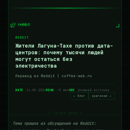
// reddit
REDDIT
Жители Лагуна-Тахе против дата-
центров: почему тысячи людей
могут остаться без
электричества
Перевод из Reddit | coffee-web.ru
DATE
14.05.2026
READ
~5 мин
SRC
внешний источник
← блог
оригинал ↗
// читать далее ↓
Тема пришла из обсуждения на Reddit: