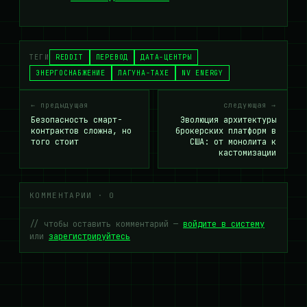
ТЕГИ
REDDIT
ПЕРЕВОД
ДАТА-ЦЕНТРЫ
ЭНЕРГОСНАБЖЕНИЕ
ЛАГУНА-ТАХЕ
NV ENERGY
← предыдущая
следующая →
Безопасность смарт-
Эволюция архитектуры
контрактов сложна, но
брокерских платформ в
того стоит
США: от монолита к
кастомизации
КОММЕНТАРИИ · 0
// чтобы оставить комментарий —
войдите в систему
или
зарегистрируйтесь