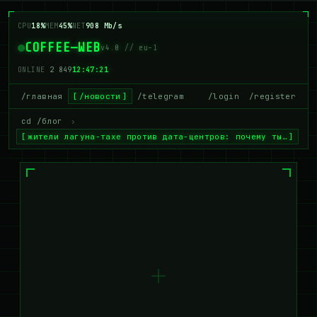
CPU
18%
MEM
45%
NET
908 Mb/s
COFFEE—WEB
v4.0 // eu-1
ONLINE
2 849
12:47:21
/главная
/новости
/telegram
/login
/register
cd /блог
›
жители лагуна-тахе против дата-центров: почему ты…