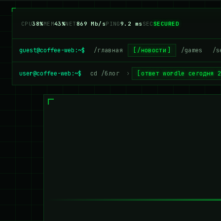
CPU
36%
MEM
42%
NET
882 Mb/s
PING
9.2 ms
SEC
SECURED
guest@coffee-web:~$
/главная
/новости
/games
/s
user@coffee-web:~$
cd /блог
›
ответ wordle сегодня 