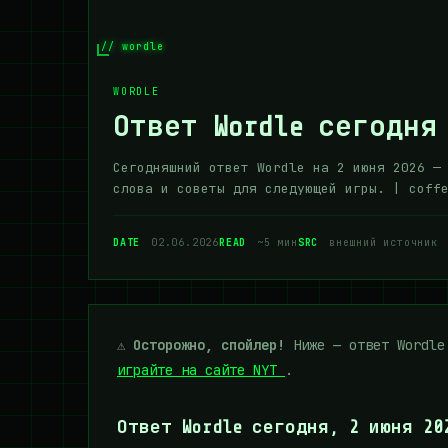
// wordle
WORDLE
Ответ Wordle сегодня
Сегодняшний ответ Wordle на 2 июня 2026 —
слова и советы для следующей игры. | coff
DATE
02.06.2026
READ
~5 мин
SRC
внешний источник
⚠️
Осторожно, спойлер!
Ниже — ответ Wordle 
играйте на сайте NYT
.
Ответ Wordle сегодня, 2 июня 20