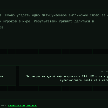
s. Нужно угадать одно пятибуквенное английское слово за 
х игроков в мире. Результатами принято делиться в
ов.
следу
ит
Эволюция зарядной инфраструктуры США: EVgo интег
суперчарджеры Tesla V4 в сво
или
зарегистрируйтесь