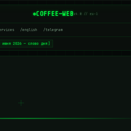
COFFEE—WEB
v4.0 // eu-1
ervices
/english
/telegram
2 июня 2026 — слово дня