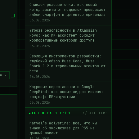
Снимаем розовые очки: как новый
метод защиты от подделок превращает
любой смартфон в детектор оригинала
06.08.2026
Угроза безопасности в Atlassian
Rovo: как ИИ-ассистент обходит
корпоративные контроли доступа
06.08.2026
Эволюция инструментов разработки:
глубокий обзор Muse Code, Muse
Spark 1.2 и терминальных агентов от
Meta
л ↗
06.08.2026
Кадровые перестановки в Google
DeepMind: как новые лидеры изменят
ландшафт ИИ-индустрии
06.08.2026
ТОП ВСЕХ ВРЕМЁН
// ALL TIME
Marvel’s Wolverine: все, что мы
знаем об эксклюзиве для PS5 на
данный момент
31.03.2023