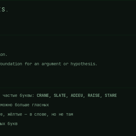
IS
.
ion.
oundation for an argument or hypothesis.
е частые буквы:
CRANE, SLATE, ADIEU, RAISE, STARE
 можно больше гласных
те, жёлтые — в слове, но не там
ных букв