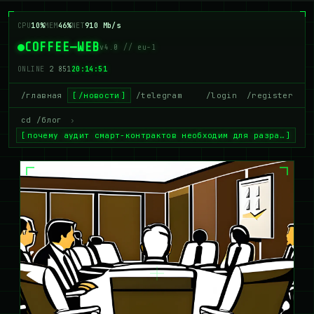
CPU
10%
MEM
46%
NET
910 Mb/s
COFFEE—WEB
v4.0 // eu-1
ONLINE
2 851
20:14:52
/главная
/новости
/telegram
/login
/register
cd /блог
›
почему аудит смарт-контрактов необходим для разра…