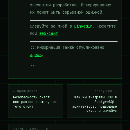
элементом разработки. Игнорирование
их может быть серьезной ошибкой.
Следуйте за мной в
LinkedIn
. Посетите
мой
веб-сайт
.
:::информация Также опубликовано
здесь
.
:::
← предыдущая
следующая →
Безопасность смарт-
Как мы внедряли CDC в
контрактов сложна, но
PostgreSQL:
того стоит
архитектура, подводные
камни и инсайты
КОММЕНТАРИИ · 0