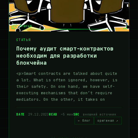
// статья
СТАТЬЯ
Почему аудит смарт-контрактов
необходим для разработки
блокчейна
<p>Smart contracts are talked about quite
a lot. What is often ignored, however, is
their safety. On one hand, we have self-
executing mechanisms that don’t require
mediators. On the other, it takes on
DATE
29.12.2023
READ
~5 мин
SRC
внешний источник
← блог
оригинал ↗