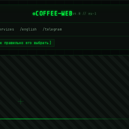
COFFEE—WEB
v4.0 // eu-1
ervices
/english
/telegram
ак правильно его выбрать