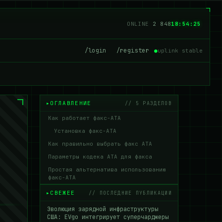
ONLINE
2 843
18:54:26
/login
/register
●
uplink stable
ОГЛАВЛЕНИЕ
// 5 РАЗДЕЛОВ
Как работает факс-ATA
Установка факс-АТА
Как правильно выбрать факс АТА
Параметры кодека ATA для факса
Простая альтернатива использованию
факс-ATA
СВЕЖЕЕ
// ПОСЛЕДНИЕ ПУБЛИКАЦИИ
Эволюция зарядной инфраструктуры
США: EVgo интегрирует суперчарджеры