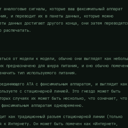
т аналоговые сигналы, которые ваш факсимильный аппарат
ния, и переводит их в пакеты данных, которые можно
еты данных достигают другого конца, они затем переводятс
о распечатать.
аться от модели к модели, обычно они выглядят как неболь
их предназначено для шнура питания, и оно обычно помечен
значить тип используемого питания.
оединяющего ATA с факсимильным аппаратом, и выглядит как
ользуете с стационарной линией. Это гнездо может быть
торых случаях их может быть несколько, что означает, что
 факсимильным аппаратам одновременно.
дит как традиционный разъем стационарной линии (только
я к Интернету. Он может быть помечен как «Интернет»,