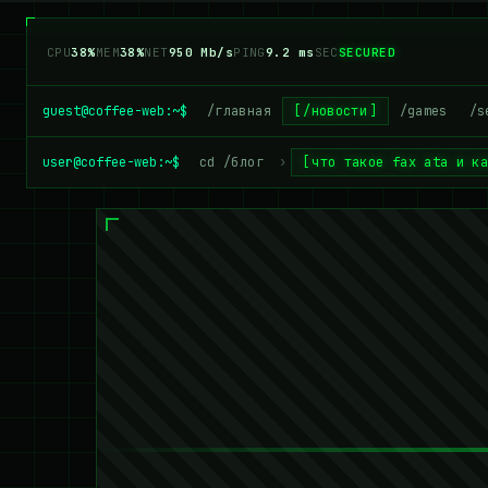
CPU
36%
MEM
36%
NET
961 Mb/s
PING
9.2 ms
SEC
SECURED
guest@coffee-web:~$
/главная
/новости
/games
/s
user@coffee-web:~$
cd /блог
›
что такое fax ata и к