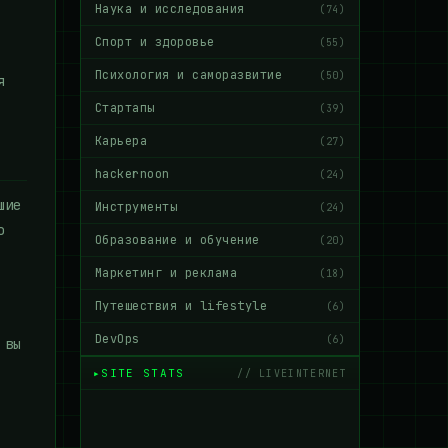
Наука и исследования
(74)
Спорт и здоровье
(55)
Психология и саморазвитие
(50)
я
Стартапы
(39)
Карьера
(27)
hackernoon
(24)
шие
Инструменты
(24)
о
Образование и обучение
(20)
Маркетинг и реклама
(18)
Путешествия и lifestyle
(6)
DevOps
(6)
 вы
SITE STATS
// LIVEINTERNET