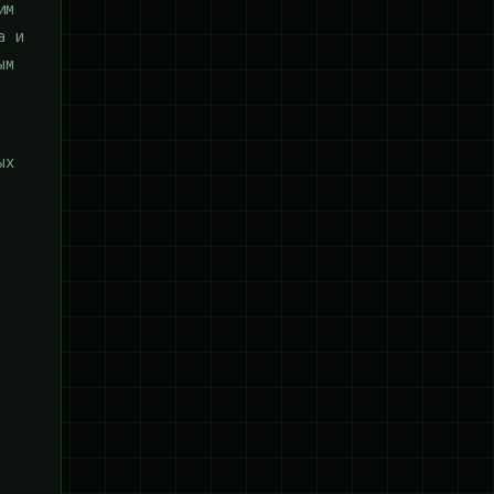
им
а и
ым
ых