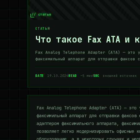
// статья
СТАТЬЯ
Что такое Fax ATA и 
Fax Analog Telephone Adapter (ATA) — это 
факсимильный аппарат для отправки факсов 
DATE
19.10.2024
READ
~5 мин
SRC
внешний источник
Fax Analog Telephone Adapter (ATA) — это 
факсимильный аппарат для отправки факсов 
адаптером факсимильного аппарата, факсими
позволяет легко модернизировать офисные к
оборудование, а в некоторых случаях и нео