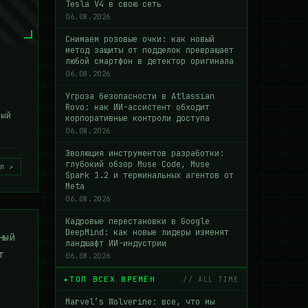
Tesla V4 в свою сеть
06.08.2026
Снимаем розовые очки: как новый
метод защиты от подделок превращает
любой смартфон в детектор оригинала
06.08.2026
Угроза безопасности в Atlassian
Rovo: как ИИ-ассистент обходит
ный
корпоративные контроли доступа
т
06.08.2026
Эволюция инструментов разработки:
глубокий обзор Muse Code, Muse
л ↗
Spark 1.2 и терминальных агентов от
Meta
06.08.2026
Кадровые перестановки в Google
DeepMind: как новые лидеры изменят
ный
ландшафт ИИ-индустрии
т
06.08.2026
ТОП ВСЕХ ВРЕМЁН
// ALL TIME
Marvel’s Wolverine: все, что мы