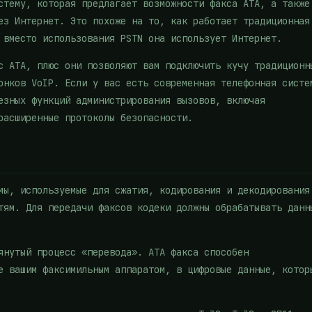
стему, которая предлагает возможности факса ATA, а также
ез Интернет. Это похоже на то, как работает традиционная
 вместо использования PSTN она использует Интернет.
с ATA, плюс они позволяют вам подключить кучу традиционн
онков VoIP. Если у вас есть современная телефонная систе
езных функций администрирования вызовов, включая
расширенные протоколы безопасности.
мы, используемые для сжатия, кодирования и декодирования
тям. Для передачи факсов кодеки должны обрабатывать данн
янутый процесс «перевода». АТА факса способен
е вашим факсимильным аппаратом, в цифровые данные, котор