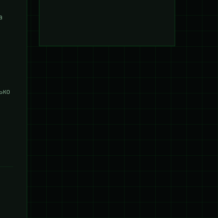
а
ько