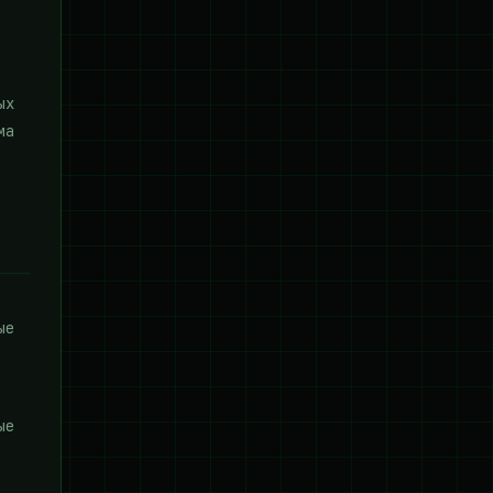
ых
ма
ые
ые