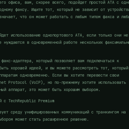
его офиса, вам, скорее всего, подойдет простой ATA с одн
одному факсу. Ищите тот, который не зависит от устройств
значает, что он может работать с любым типом факса и люб
йдет использование однопортового ATA, если только они не
е нуждаются в одновременной работе нескольких факсимильн
 факс-адаптера, который позволяет вам подключаться к
быть хорошей идеей, и вы можете рассмотреть тот, который
ппаратам одновременно. Если вы хотите перевести свои
net Protocol (VoIP), но по-прежнему хотите использовать
ный аппарат, это может быть хорошим выбором.
й с TechRepublic Premium
зует среду унифицированных коммуникаций с транкингом на
ыбором может стать расширенное решение.