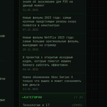
знаем об эксклюзиве для PS5 на
данный момент
31.03.2023
Новые фильмы 2023 года: самые
крупные предстоящие релизы скоро
появятся в кинотеатрах
07.12.2022
кие
Новые фильмы Netflix 2023 года:
самые большие оригинальные фильмы,
выходящие на стример
28.12.2022
8 проектов с открытым исходным
кодом, которые помогут вашему
бизнесу работать эффективно
06.04.2022
Новое обновление Xbox Series X
ачи
только что вышло и может сэкономить
вам деньги
12.01.2023
КАТЕГОРИИ
// 24
вые
Технологии и IT
(27893)