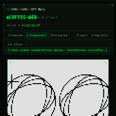
CPU
25%
MEM
42%
NET
877 Mb/s
COFFEE—WEB
v4.0 // eu-1
ONLINE
2 846
13:26:27
/главная
/новости
/telegram
/login
/register
cd /блог
›
твоя самая невероятная жизнь: математика случайно…