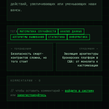
действий, увеличивающих или уменьшающих наши
шансы.
ТЕГИ
МАТЕМАТИКА СЛУЧАЙНОСТИ
АНАЛИЗ ДАННЫХ
АЛГОРИТМЫ ВЫЖИВАНИЯ
СТАТИСТИКА
ИНФОРМАТИКА
← предыдущая
следующая →
Безопасность смарт-
Эволюция архитектуры
контрактов сложна, но
брокерских платформ в
того стоит
США: от монолита к
кастомизации
КОММЕНТАРИИ · 0
// чтобы оставить комментарий —
войдите в систему
или
зарегистрируйтесь