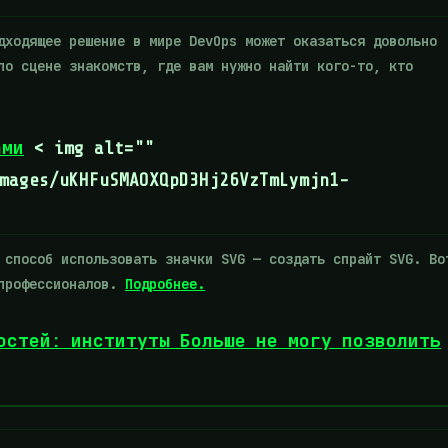
ходящее решение в мире DevOps может оказаться довольно
по сцене знакомств, где вам нужно найти кого-то, кто
ами
< img alt=""
mages/uKHFuSMAOXQpD3Hj26VzTmLymjn1-
способ использовать значки SVG — создать спрайт SVG. Во
 профессионалов.
Подробнее.
остей: институты Больше не могу позволить