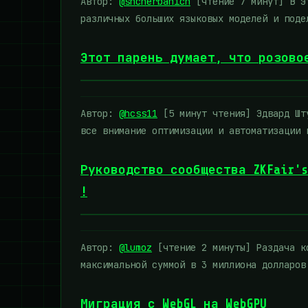
Автор:
@shcherbanich
[чтение 7 минут] В эт
различных больших языковых моделей и под
Этот парень думает, что розово
Автор:
@hcss11
[5 минут чтения] Эдвард Шту
все внимание оптимизации и автоматизации
Руководство сообщества ZKFair's
!
Автор:
@lumoz
[чтение 2 минуты] Раздача ко
максимальной суммой в 3 миллиона долларо
Миграция с WebGL на WebGPU