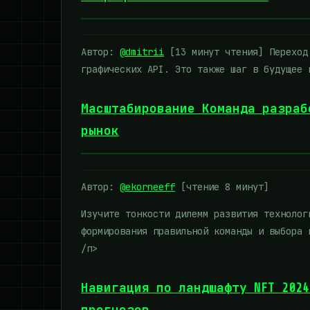
Автор:
@dmitrii
[13 минут чтения] Переход 
графических API. Это также шаг в будущее
Масштабирование Команда разраб
рынок
Автор:
@ekorneeff
[чтение 8 минут]
Изучите тонкости дилемм развития технолог
формирования правильной команды и выбора
/п>
Навигация по ландшафту NFT 202