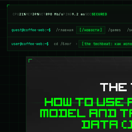
CPU
24%
MEM
40%
NET
870 Mb/s
PING
9.2 ms
SEC
SECURED
guest@coffee-web:~$
/главная
/новости
/games
/s
user@coffee-web:~$
cd /блог
›
the techbeat: как исп