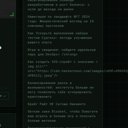
Масштабирование Команда
разработчиков и рост бизнеса: с
нуля до выхода на рынок
Навигация по ландшафту NFT 2024
года: Юмористический взгляд на 10
ключевых прогнозов
Как Ускорьте выполнение набора
тестов Cypress: методы улучшения
вашего опыта
ь
Игра в свидания: найдите идеальную
пару для DevOps< /strong>
Как создать SVG-спрайт с значками <
img alt=""
src="https://cdn.hackernoon.com/images/uKHFuSMAOXQ
d98313j.jpeg"/>
Балансирование риска и
возможностей: институты Больше не
могу позволить себе игнорировать
л ↗
криптовалюту
Крейг Райт НЕ Сатоши Накамото
Легкие хаки Blooket, чтобы Помогите
вам играть в больше игр и получать
больше жетонов
м