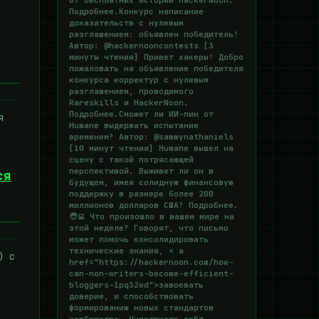
67 бесплатных историй HackerNoon.
Подробнее.Конкурс написание
доказательств с нулевым
разглашением: объявлен победитель!
Автор: @hackernooncontests [3
минуты чтения] Привет хакеры! Добро
пожаловать на объявление победителя
конкурса корректур с нулевым
разглашением, проводимого
Rareskills и HackerNoon.
Подробнее.Сможет ли ИИ-пин от
я
Humane выдержать испытание
временем? Автор: @sammynathaniels
[10 минут чтения] Humane вышел на
сцену с такой потрясающей
перспективой. Выживет ли он в
ся
будущем, имея солидную финансовую
поддержку в размере более 200
миллионов долларов США? Подробнее.
🧑‍💻 Что произошло в вашем мире на
этой неделе? Говорят, что письмо
может помочь консолидировать
технические знания, < a
) с
href="https://hackernoon.com/how-
can-non-writers-become-efficient-
bloggers-1pq32wd">завоевать
доверие, и способствовать
формированию новых стандартов