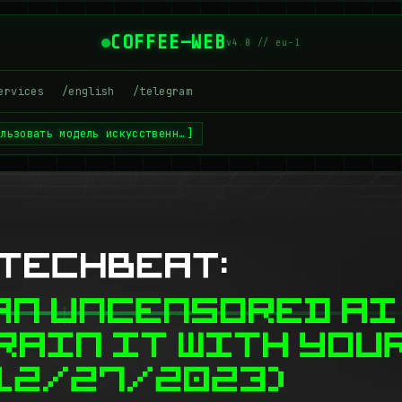
COFFEE—WEB
v4.0 // eu-1
ervices
/english
/telegram
ользовать модель искусственн…