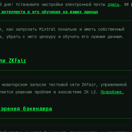
ий дня! Установите настройки электронной почты
здесь
. ##
 интеллекта и его обучение на ваших данных
, как запускать Mixtral локально и иметь собственный
а, убрать с него цензуру и обучить его нужным данным.
ли ZKFair
новаторском запуске тестовой сети ZKFair, управляемой
вляется решение проблем в экосистеме ZK L2.
Подробнее.
 зрения бэкендера