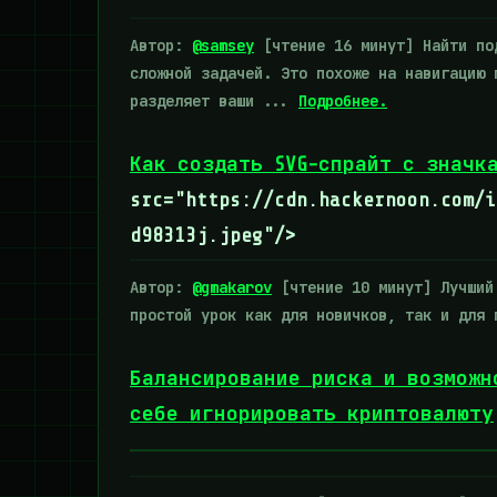
Автор:
@samsey
[чтение 16 минут] Найти под
сложной задачей. Это похоже на навигацию 
разделяет ваши ...
Подробнее.
Как создать SVG-спрайт с значк
src="https://cdn.hackernoon.com/i
d98313j.jpeg"/>
Автор:
@gmakarov
[чтение 10 минут] Лучший 
простой урок как для новичков, так и для
Балансирование риска и возможн
себе игнорировать криптовалюту