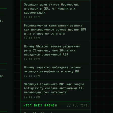
Эволюция архитектуры брокерских
платформ в США: от монолита к
кастомизации
07.08.2026
в.
Биоинженерная жевательная резинка
как инновационное оружие против ВПЧ
и патогенов полости рта
07.08.2026
Почему Whisper точнее распознает
речь 70-летних, чем 20-летних:
парадоксы современной ASR
07.08.2026
Почему характер побеждает экраны:
эволюция интерфейсов в эпоху ИИ
ша
07.08.2026
Эволюция локального ИИ: как Google
Antigravity создала автономный AI-
переводчик без интернета
07.08.2026
ТОП ВСЕХ ВРЕМЁН
// ALL TIME