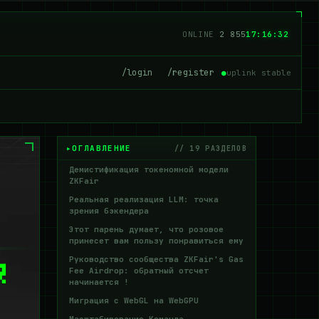
ONLINE
2 851
17:16:34
/login
/register
●
uplink stable
ОГЛАВЛЕНИЕ
// 19 РАЗДЕЛОВ
Демистификация токеномной модели
ZKFair
Реальная реализация LLM: точка
зрения бэкендера
Этот парень думает, что розовое
принесет вам пользу понравиться ему
Руководство сообщества ZKFair's Gas
Fee Airdrop: обратный отсчет
начинается !
Миграция с WebGL на WebGPU