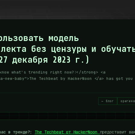
пользовать модель
ллекта без цензуры и обучат
27 декабря 2023 г.)
know what's trending right now?:</strong> <a
-a-new-baby">The Techbeat by HackerNoon </a> has got you
← блог
оригина
час в тренде?:
The Techbeat от HackerNoon
предоставит ва