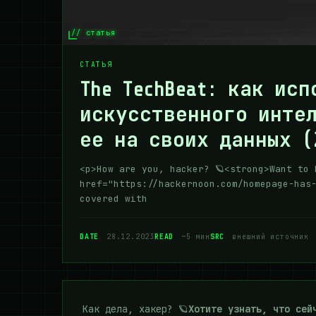
// статья
СТАТЬЯ
The TechBeat: как ис
искусственного инте
ее на своих данных (
<p>How are you, hacker? 🪐<strong>Want to 
href="https://hackernoon.com/homepage-has
covered with
DATE
28.12.2023
READ
~5 мин
SRC
внешний источник
Как дела, хакер? 🪐
Хотите узнать, что сей