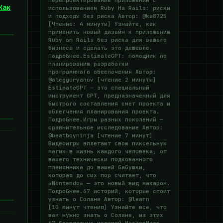
Перепроектирование приложений с
Как
использованием Ruby На Rails: риски
и подходы без риска Автор: @ka8725
[Чтение: 4 минуты] Узнайте, как
применить новый дизайн к приложению
Ruby on Rails без риска для вашего
бизнеса и сделать это дешевле.
Подробнее.EstimateGPT: помощник по
планированию разработки
программного обеспечения Автор:
@olegguryanov [чтение 2 минуты]
EstimateGPT — это специальный
инструмент GPT, предназначенный для
быстрого составления смет проекта и
облегчения планирования проекта.
Подробнее.Игры разных поколений —
сравнительное исследование Автор:
@beatboyninja [чтение 7 минут]
Видеоигры вплетают свою пиксельную
магию в жизнь каждого человека, от
вашего технически подкованного
племянника до вашей бабушки,
которая до сих пор считает, что
«Nintendo» — это новый вид макарон.
Подробнее.67 историй, которые стоит
узнать о Солане Автор: @learn
[10 минут чтения] Узнайте все, что
вам нужно знать о Солане, из этих