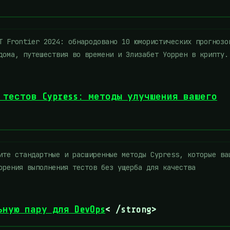
 Frontier 2024: обнародовано 10 юмористических прогнозо
дома, путешествия во времени и Элизабет Уоррен в крипту.
 тестов Cypress: методы улучшения вашего
те стандартные и расширенные методы Cypress, которые ва
орения выполнения тестов без ущерба для качества
ьную пару для DevOps
< /strong>