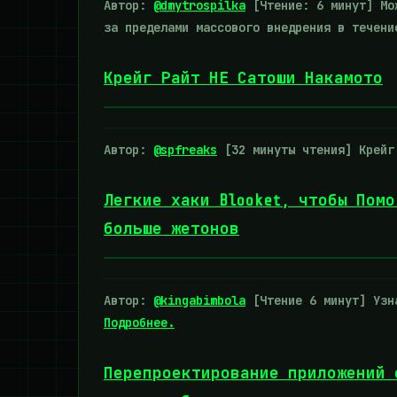
Автор:
@dmytrospilka
[Чтение: 6 минут] Мож
за пределами массового внедрения в течен
Крейг Райт НЕ Сатоши Накамото
Автор:
@spfreaks
[32 минуты чтения] Крейг
Легкие хаки Blooket, чтобы Пом
больше жетонов
Автор:
@kingabimbola
[Чтение 6 минут] Узна
Подробнее.
Перепроектирование приложений 