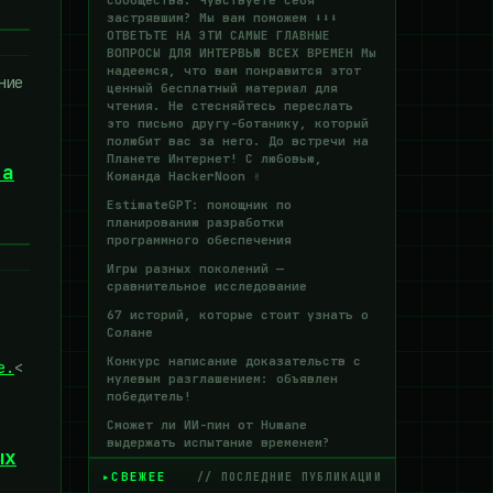
сообщества. Чувствуете себя
застрявшим? Мы вам поможем ⬇️⬇️⬇️
ОТВЕТЬТЕ НА ЭТИ САМЫЕ ГЛАВНЫЕ
ВОПРОСЫ ДЛЯ ИНТЕРВЬЮ ВСЕХ ВРЕМЕН Мы
надеемся, что вам понравится этот
ние
ценный бесплатный материал для
чтения. Не стесняйтесь переслать
это письмо другу-ботанику, который
полюбит вас за него. До встречи на
Планете Интернет! С любовью,
на
Команда HackerNoon ✌️
EstimateGPT: помощник по
планированию разработки
программного обеспечения
Игры разных поколений —
сравнительное исследование
67 историй, которые стоит узнать о
Солане
Конкурс написание доказательств с
е.
<
нулевым разглашением: объявлен
победитель!
Сможет ли ИИ-пин от Humane
выдержать испытание временем?
ых
СВЕЖЕЕ
// ПОСЛЕДНИЕ ПУБЛИКАЦИИ