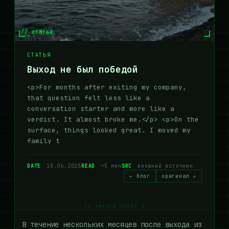
// статья
СТАТЬЯ
Выход не был победой
<p>For months after exiting my company,
that question felt less like a
conversation starter and more like a
verdict. It almost broke me.</p> <p>On the
surface, things looked great. I moved my
family t
DATE
18.06.2025
READ
~5 мин
SRC
внешний источник
← блог
оригинал ↗
// читать далее ↓
В течение нескольких месяцев после выхода из