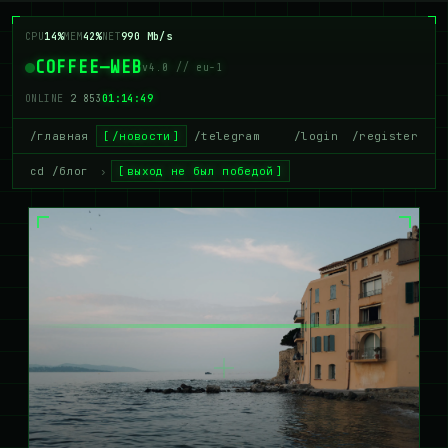
CPU
8%
MEM
41%
NET
990 Mb/s
COFFEE—WEB
v4.0 // eu-1
ONLINE
2 859
01:14:49
/главная
/новости
/telegram
/login
/register
cd /блог
›
выход не был победой