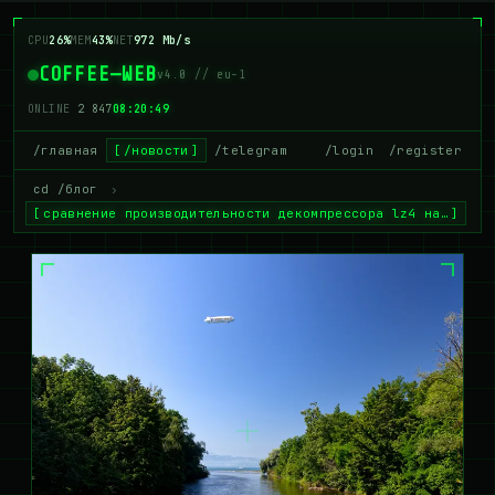
CPU
33%
MEM
42%
NET
972 Mb/s
COFFEE—WEB
v4.0 // eu-1
ONLINE
2 852
08:20:50
/главная
/новости
/telegram
/login
/register
cd /блог
›
сравнение производительности декомпрессора lz4 на…