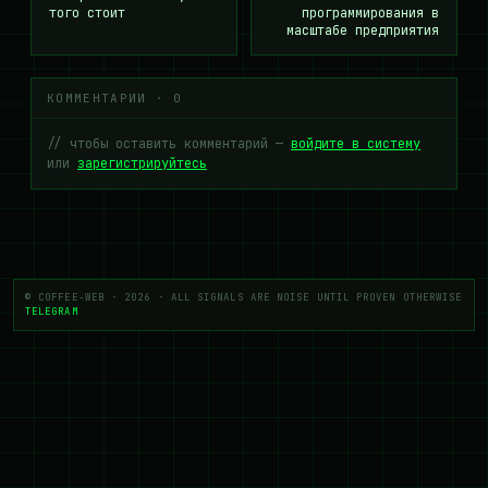
того стоит
программирования в
масштабе предприятия
КОММЕНТАРИИ · 0
// чтобы оставить комментарий —
войдите в систему
или
зарегистрируйтесь
© COFFEE-WEB · 2026 · ALL SIGNALS ARE NOISE UNTIL PROVEN OTHERWISE
TELEGRAM