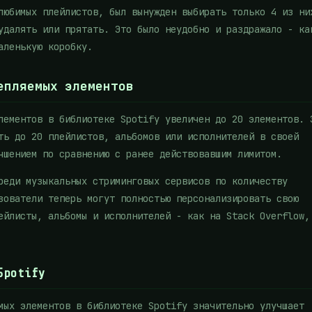
любимых плейлистов, был вынужден выбирать только 4 из ни
удалять или прятать. Это было неудобно и раздражало - ка
аленькую коробку.
епляемых элементов
лементов в библиотеке Spotify увеличен до 20 элементов. 
ть до 20 плейлистов, альбомов или исполнителей в своей
чшением по сравнению с ранее действовавшим лимитом.
реди музыкальных стриминговых сервисов по количеству
зователи теперь могут полностью персонализировать свою
ейлисты, альбомы и исполнителей - как на Stack Overflow,
Spotify
мых элементов в библиотеке Spotify значительно улучшает