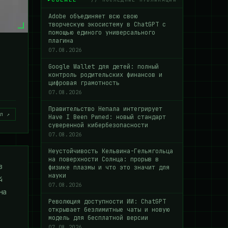
Adobe объединяет всю свою
творческую экосистему в ChatGPT с
помощью единого универсального
плагина
07.08.2026
Google Wallet для детей: полный
контроль родительских финансов и
цифровая грамотность
07.08.2026
Правительство Непала интегрирует
л ↗
Have I Been Pwned: новый стандарт
суверенной кибербезопасности
07.08.2026
Неустойчивость Кельвина-Гельмгольца
на поверхности Солнца: прорыв в
з
физике плазмы и что это значит для
науки
4
07.08.2026
на
Революция доступности ИИ: ChatGPT
открывает безлимитные чаты и новую
модель для бесплатной версии
07.08.2026