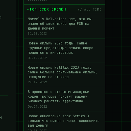
ТОП ВСЕХ ВРЕМЁН
// ALL TIME
а
Marvel’s Wolverine: все, что мы
знаем об эксклюзиве для PS5 на
данный момент
31.03.2023
Новые фильмы 2023 года: самые
крупные предстоящие релизы скоро
появятся в кинотеатрах
07.12.2022
Новые фильмы Netflix 2023 года:
самые большие оригинальные фильмы,
выходящие на стример
28.12.2022
8 проектов с открытым исходным
кодом, которые помогут вашему
бизнесу работать эффективно
06.04.2022
Новое обновление Xbox Series X
и
только что вышло и может сэкономить
вам деньги
12.01.2023