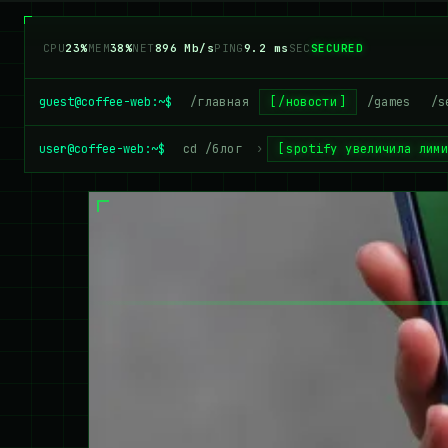
CPU
26%
MEM
36%
NET
924 Mb/s
PING
9.2 ms
SEC
SECURED
guest@coffee-web:~$
/главная
/новости
/games
/s
user@coffee-web:~$
cd /блог
›
spotify увеличила лим