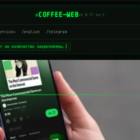
COFFEE—WEB
v4.0 // eu-1
ervices
/english
/telegram
ит на количество закрепляемы…