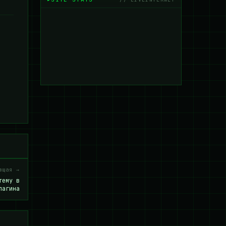
ющая →
тему в
лагина