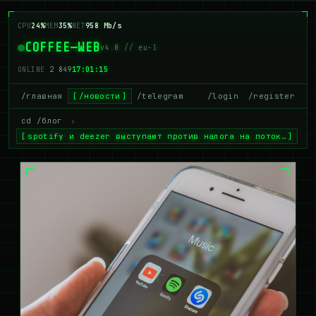
CPU
20%
MEM
37%
NET
981 Mb/s
COFFEE—WEB
v4.0 // eu-1
ONLINE
2 851
17:01:16
/главная
/новости
/telegram
/login
/register
cd /блог
›
spotify и deezer выступают против налога на поток…