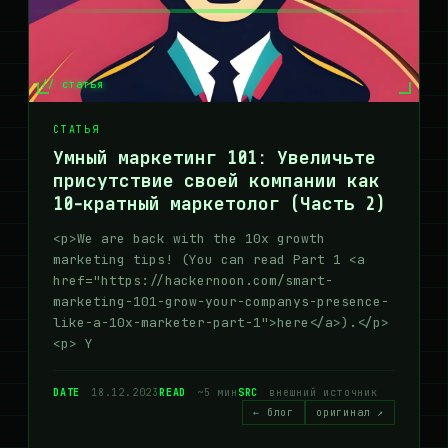
// статья
СТАТЬЯ
Умный маркетинг 101: Увеличьте
присутствие своей компании как
10-кратный маркетолог (Часть 2)
<p>We are back with the 10x growth
marketing tips! (You can read Part 1 <a
href="https://hackernoon.com/smart-
marketing-101-grow-your-companys-presence-
like-a-10x-marketer-part-1">here</a>).</p>
<p> Y
DATE
18.12.2023
READ
~5 мин
SRC
внешний источник
← блог
оригинал ↗