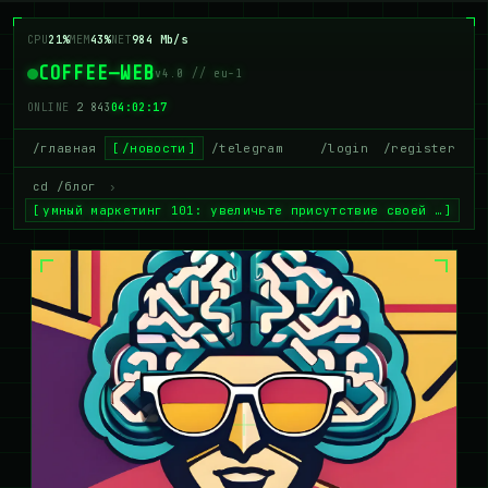
CPU
26%
MEM
44%
NET
984 Mb/s
COFFEE—WEB
v4.0 // eu-1
ONLINE
2 849
04:02:18
/главная
/новости
/telegram
/login
/register
cd /блог
›
умный маркетинг 101: увеличьте присутствие своей …