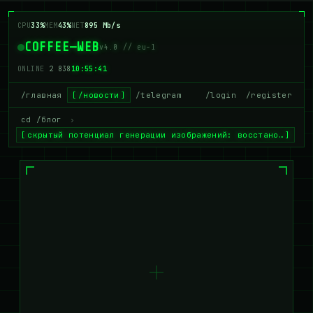
CPU
33%
MEM
43%
NET
895 Mb/s
COFFEE—WEB
v4.0 // eu-1
ONLINE
2 838
10:55:41
/главная
/новости
/telegram
/login
/register
cd /блог
›
скрытый потенциал генерации изображений: восстано…