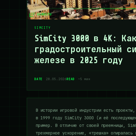
// simcity
SIMCITY
SimCity 3000 в 4K: К
градостроительный с
железе в 2025 году
DATE
28.05.2026
READ
~5 мин
В истории игровой индустрии есть проекты,
в 1999 году SimCity 3000 (и её последующе
пример. В отличие от своей преемницы, Sim
трехмерное ускорение, «трешка» опиралась 