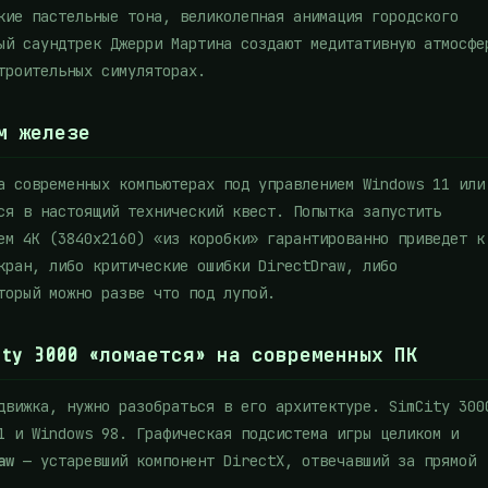
кие пастельные тона, великолепная анимация городского
ый саундтрек Джерри Мартина создают медитативную атмосфе
троительных симуляторах.
м железе
а современных компьютерах под управлением Windows 11 или
ся в настоящий технический квест. Попытка запустить
ем 4K (3840x2160) «из коробки» гарантированно приведет к
кран, либо критические ошибки DirectDraw, либо
торый можно разве что под лупой.
ty 3000 «ломается» на современных ПК
движка, нужно разобраться в его архитектуре. SimCity 300
1 и Windows 98. Графическая подсистема игры целиком и
aw
— устаревший компонент DirectX, отвечавший за прямой