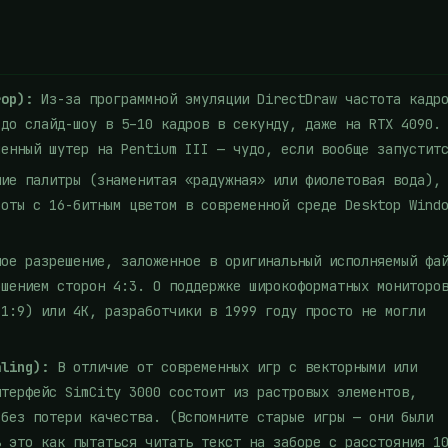
rop):
Из-за программной эмуляции DirectDraw частота кадр
 до слайд-шоу в 5–10 кадров в секунду, даже на RTX 4090.
менный шутер на Pentium III — чудо, если вообще запустит
ие палитры (знаменитая «радужная» или фиолетовая вода),
боты с 16-битным цветом в современной среде Desktop Wind
ое разрешение, заложенное в оригинальный исполняемый фа
ошением сторон 4:3. О поддержке широкоформатных мониторо
21:9) или 4K, разработчики в 1999 году просто не могли
aling):
В отличие от современных игр с векторными или
нтерфейс SimCity 3000 состоит из растровых элементов,
 без потери качества. (Вспомните старые игры — они были
ь это как пытаться читать текст на заборе с расстояния 1