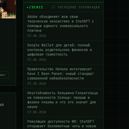
СВЕЖЕЕ
// ПОСЛЕДНИЕ ПУБЛИКАЦИИ
Adobe объединяет всю свою
творческую экосистему в ChatGPT с
помощью единого универсального
плагина
07.08.2026
Google Wallet для детей: полный
контроль родительских финансов и
цифровая грамотность
07.08.2026
Правительство Непала интегрирует
Have I Been Pwned: новый стандарт
лог
суверенной кибербезопасности
07.08.2026
Неустойчивость Кельвина-Гельмгольца
на поверхности Солнца: прорыв в
физике плазмы и что это значит для
ая
науки
07.08.2026
Революция доступности ИИ: ChatGPT
открывает безлимитные чаты и новую