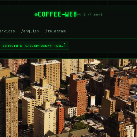
COFFEE—WEB
v4.0 // eu-1
ervices
/english
/telegram
к запустить классический гра…