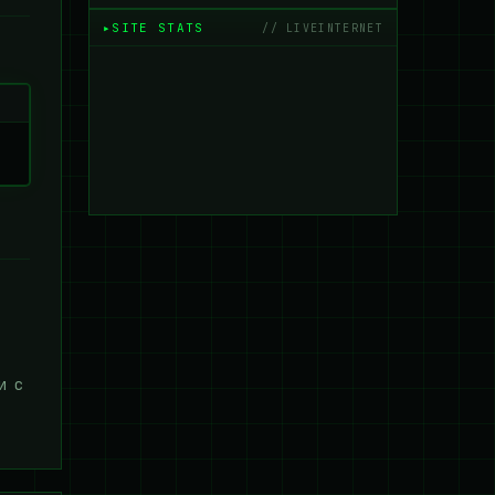
SITE STATS
// LIVEINTERNET
и с