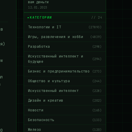
вам деньги
12.01.2023
КАТЕГОРИИ
// 24
Технологии и IT
(27893)
ов
Игры, развлечения и хобби
(4839)
ся)
Разработка
(298)
Искусственный интеллект и
(294)
ow
будущее
Бизнес и предпринимательство
(273)
йл
Общество и культура
(244)
в
Искусственный интеллект
(228)
Дизайн и креатив
(202)
Новости
(165)
Безопасность
(133)
Железо
00
(120)