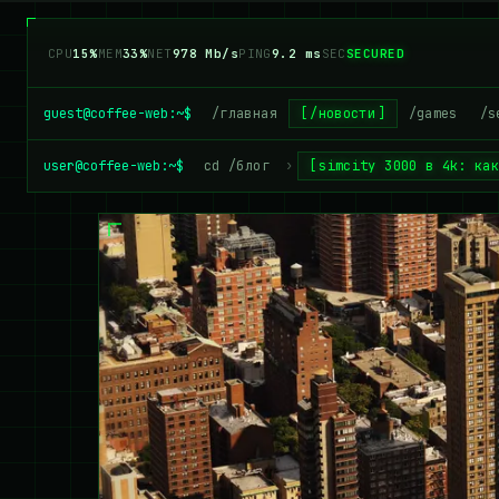
CPU
16%
MEM
32%
NET
961 Mb/s
PING
9.2 ms
SEC
SECURED
guest@coffee-web:~$
/главная
/новости
/games
/s
user@coffee-web:~$
cd /блог
›
simcity 3000 в 4k: ка