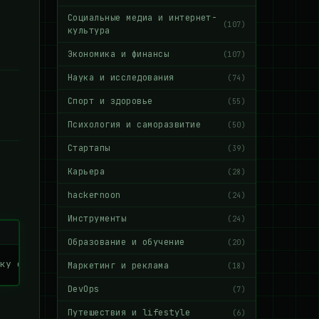
Социальные медиа и интернет-
(107)
культура
Экономика и финансы
(107)
Наука и исследования
(74)
Спорт и здоровье
(55)
Психология и саморазвитие
(50)
Стартапы
(39)
Карьера
(28)
hackernoon
(24)
Инструменты
(24)
Образование и обучение
(20)
ку с игрой    # Настраиваем dgVoodoo2    [config]    scr
Маркетинг и реклама
(18)
DevOps
(7)
Путешествия и lifestyle
(6)