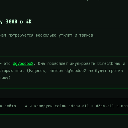
y 3000 в 4K
нам потребуется несколько утилит и твиков.
 — это
dgVoodoo2
. Она позволяет эмулировать DirectDraw и
старых игр. (Надеюсь, авторы dgVoodoo2 не будут против
сику)
о сайта    # и копируем файлы ddraw.dll и d3d6.dll в пап