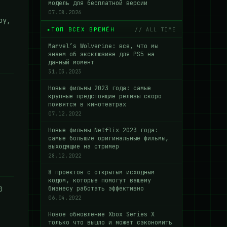
модель для бесплатной версии
07.08.2026
ру,
ТОП ВСЕХ ВРЕМЁН
// ALL TIME
Marvel’s Wolverine: все, что мы
знаем об эксклюзиве для PS5 на
данный момент
31.03.2023
Новые фильмы 2023 года: самые
крупные предстоящие релизы скоро
появятся в кинотеатрах
07.12.2022
Новые фильмы Netflix 2023 года:
самые большие оригинальные фильмы,
выходящие на стример
28.12.2022
8 проектов с открытым исходным
кодом, которые помогут вашему
0
бизнесу работать эффективно
06.04.2022
Новое обновление Xbox Series X
только что вышло и может сэкономить