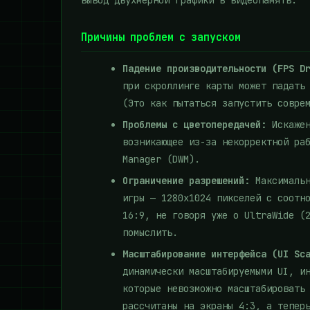
вывод двухмерной графики в видеопамять.
Причины проблем с запуском
Падение производительности (FPS D
при скроллинге карты может падать
(Это как пытаться запустить совре
Проблемы с цветопередачей:
Искажен
возникающее из-за некорректной ра
Manager (DWM).
Ограничение разрешений:
Максимальн
игры — 1280x1024 пикселей с соотн
16:9, не говоря уже о UltraWide (
помыслить.
Масштабирование интерфейса (UI Sc
динамически масштабируемыми UI, и
которые невозможно масштабировать
рассчитаны на экраны 4:3, а тепер