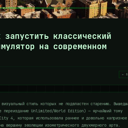
ак запустить классический
имулятор на современном
← б
 визуальный стиль которых не подвластен старению. Вышедш
е переиздание Unlimited/World Edition) — ярчайший тому
City 4, которая использовала раннее и довольно капризное
на вершину эволюции изометрического двухмерного арта.