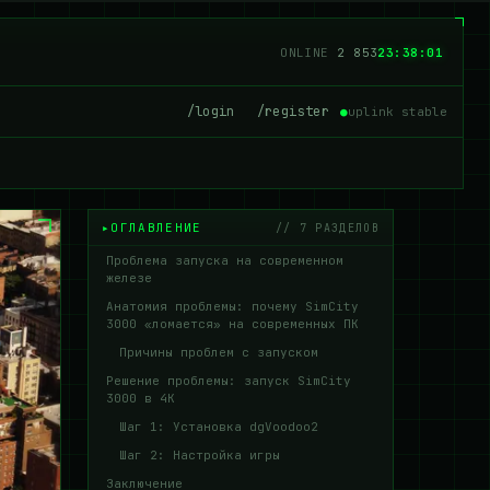
ONLINE
2 850
23:38:02
/login
/register
●
uplink stable
ОГЛАВЛЕНИЕ
// 7 РАЗДЕЛОВ
Проблема запуска на современном
железе
Анатомия проблемы: почему SimCity
3000 «ломается» на современных ПК
Причины проблем с запуском
Решение проблемы: запуск SimCity
3000 в 4K
Шаг 1: Установка dgVoodoo2
Шаг 2: Настройка игры
Заключение