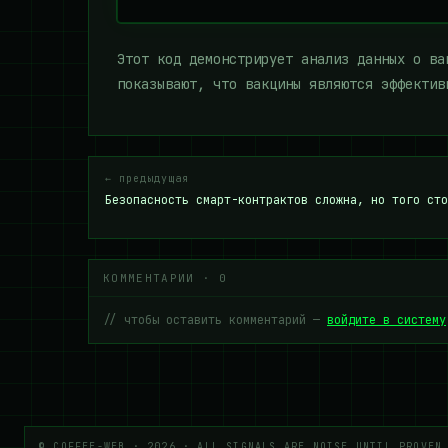
Этот код демонстрирует анализ данных о ва
показывают, что вакцины являются эффектив
← предыдущая
Безопасность смарт-контрактов сложна, но того сто
КОММЕНТАРИИ · 0
// чтобы оставить комментарий —
войдите в систему
© COFFEE-WEB · 2026 · ALL SIGNALS ARE NOISE UNTIL PROVEN