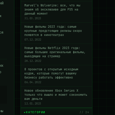
ий
Marvel’s Wolverine: все, что мы
знаем об эксклюзиве для PS5 на
данный момент
м
31.03.2023
Новые фильмы 2023 года: самые
крупные предстоящие релизы скоро
ся
появятся в кинотеатрах
07.12.2022
Новые фильмы Netflix 2023 года:
самые большие оригинальные фильмы,
выходящие на стример
28.12.2022
их
8 проектов с открытым исходным
о
кодом, которые помогут вашему
бизнесу работать эффективно
06.04.2022
Новое обновление Xbox Series X
только что вышло и может сэкономить
вам деньги
12.01.2023
ны
КАТЕГОРИИ
// 24