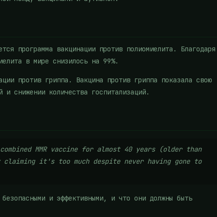
ется программа вакцинации против полиомиелита. Благодаря
иелита в мире снизилось на 99%.
ации против гриппа. Вакцина против гриппа показала свою
й и снижении количества госпитализаций.
combined MMR vaccine for almost 40 years (older than
 claiming it's too much despite never having gone to
 безопасными и эффективными, и что они должны быть