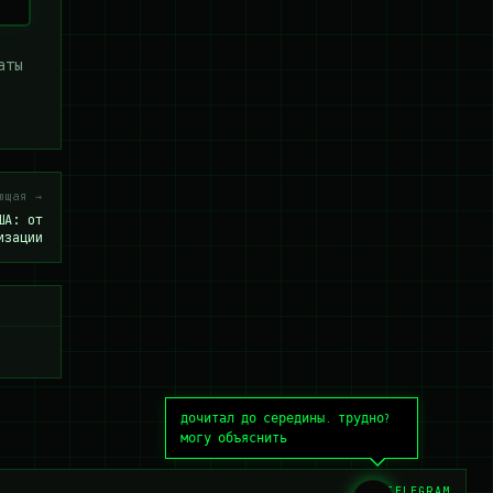
аты
ющая →
ША: от
изации
дочитал до середины. трудно?
могу объяснить
TELEGRAM