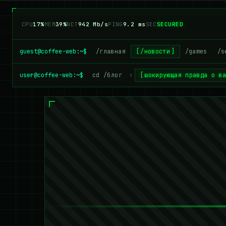
CPU
19%
MEM
39%
NET
959 Mb/s
PING
9.2 ms
SEC
SECURED
guest@coffee-web:~$
/главная
/новости
/games
/s
user@coffee-web:~$
cd /блог
›
шокирующая правда о в