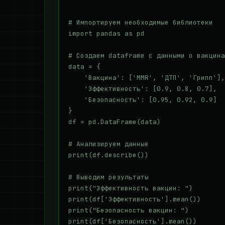
# Импортируем необходимые библиотеки

import pandas as pd

# Создаем dataframe с данными о вакцина
data = {

    'Вакцина': ['MMR', 'ДТП', 'Грипп'],

    'Эффективность': [0.9, 0.8, 0.7],

    'Безопасность': [0.95, 0.92, 0.9]

}

df = pd.DataFrame(data)

# Анализируем данные

print(df.describe())

# Выводим результаты

print("Эффективность вакцин: ")

print(df['Эффективность'].mean())

print("Безопасность вакцин: ")
