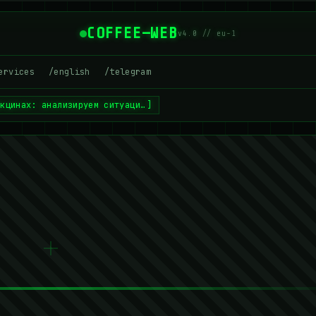
COFFEE—WEB
v4.0 // eu-1
ervices
/english
/telegram
акцинах: анализируем ситуаци…