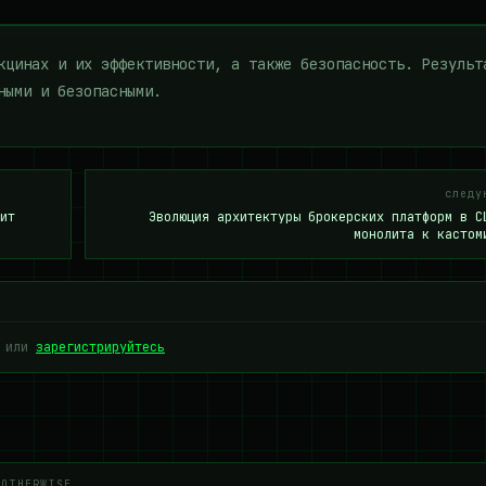
кцинах и их эффективности, а также безопасность. Результ
ными и безопасными.
следу
ит
Эволюция архитектуры брокерских платформ в С
монолита к кастом
или
зарегистрируйтесь
 OTHERWISE