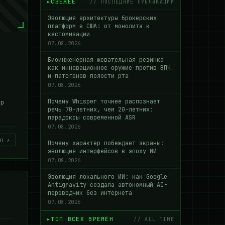
СВЕЖЕЕ
// ПОСЛЕДНИЕ ПУБЛИКАЦИИ
Эволюция архитектуры брокерских
платформ в США: от монолита к
кастомизации
07.08.2026
Биоинженерная жевательная резинка
как инновационное оружие против ВПЧ
и патогенов полости рта
07.08.2026
Почему Whisper точнее распознает
ор
речь 70-летних, чем 20-летних:
парадоксы современной ASR
07.08.2026
л ↗
Почему характер побеждает экраны:
эволюция интерфейсов в эпоху ИИ
07.08.2026
Эволюция локального ИИ: как Google
Antigravity создала автономный AI-
переводчик без интернета
07.08.2026
ТОП ВСЕХ ВРЕМЁН
// ALL TIME