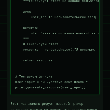
    """Генерирует ответ на основе пользовательско
    Args:

        user_input: Пользовательский ввод

    Returns:

        str: Ответ на пользовательский ввод

    """

    # Генерируем ответ

    response = random.choice(["Я понимаю, что вы
    return response

# Тестируем функцию

user_input = "Я чувствую себя плохо."

Этот код демонстрирует простой пример
генерации ответа на основе пользовательского