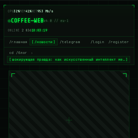
CPU
32%
MEM
41%
NET
953 Mb/s
COFFEE—WEB
v4.0 // eu-1
ONLINE
2 836
10:03:19
/главная
/новости
/telegram
/login
/register
cd /блог
›
шокирующая правда: как искусственный интеллект ме…