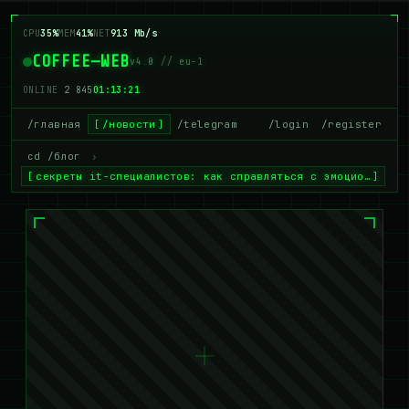
CPU
35%
MEM
41%
NET
913 Mb/s
COFFEE—WEB
v4.0 // eu-1
ONLINE
2 845
01:13:21
/главная
/новости
/telegram
/login
/register
cd /блог
›
секреты it-специалистов: как справляться с эмоцио…