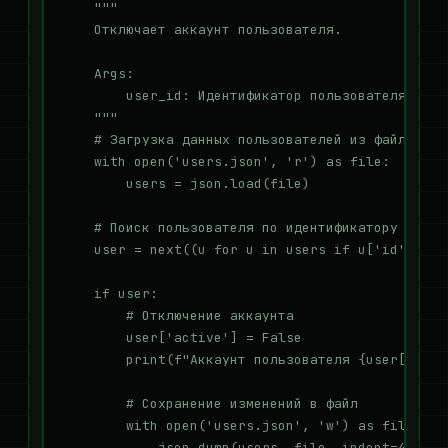
    """

    Отключает аккаунт пользователя.

    Args:

        user_id: Идентификатор пользователя

    """

    # Загрузка данных пользователей из файла

    with open('users.json', 'r') as file:

        users = json.load(file)

    # Поиск пользователя по идентификатору

    user = next((u for u in users if u['id'] == u
    if user:

        # Отключение аккаунта

        user['active'] = False

        print(f"Аккаунт пользователя {user['name'
        # Сохранение изменений в файл

        with open('users.json', 'w') as file:

            json.dump(users, file, indent=4)
