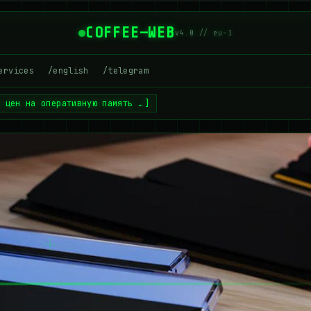
COFFEE—WEB
v4.0 // eu-1
ervices
/english
/telegram
е цен на оперативную память …