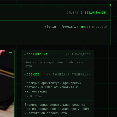
ONLINE
2 832
19:54:19
/login
/register
●
uplink stable
ОГЛАВЛЕНИЕ
// 1 РАЗДЕЛОВ
Анализ: потенциальные проблемы с
BYOR
СВЕЖЕЕ
// ПОСЛЕДНИЕ ПУБЛИКАЦИИ
Эволюция архитектуры брокерских
платформ в США: от монолита к
кастомизации
07.08.2026
Биоинженерная жевательная резинка
как инновационное оружие против ВПЧ
и патогенов полости рта