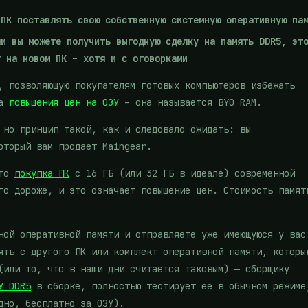
 ПК поставлять свою собственную системную оперативную па
ли вы можете получить выгодную сделку на память DDR5, эт
г на новом ПК – хотя и с оговорками
, позволяющую покупателям готовых компьютеров избежать
за
повышения цен на ОЗУ
– она называется BYO RAM.
 но принцип такой, как и следовало ожидать: вы
оторый вам продает Maingear.
что
покупка ПК
с 16 ГБ (или 32 ГБ в идеале) современной
го дороже, и это означает повышение цен. Стоимость памят
ной оперативной памяти и отправляете уже имеющуюся у вас
ять с другого ПК или комплект оперативной памяти, которы
(или то, что в наши дни считается таковым) — сборщику
У DDR5
в сборке, полностью тестирует ее в обычном режиме
дно, бесплатно за ОЗУ).