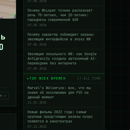
07.08.2026
Почему Whisper точнее распознает
речь 70-летних, чем 20-летних:
парадоксы современной ASR
07.08.2026
ть
Почему характер побеждает экраны:
эволюция интерфейсов в эпоху ИИ
O
07.08.2026
Эволюция локального ИИ: как Google
Antigravity создала автономный AI-
переводчик без интернета
07.08.2026
ТОП ВСЕХ ВРЕМЁН
// ALL TIME
Marvel’s Wolverine: все, что мы
знаем об эксклюзиве для PS5 на
л ↗
данный момент
31.03.2023
Новые фильмы 2023 года: самые
крупные предстоящие релизы скоро
появятся в кинотеатрах
07.12.2022