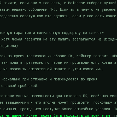
й памяти, если они у вас есть, и Maingear выберет лучший
вашим недавно собранным ПК). Если вы в чем-то не уверены
ределенно советую вам это сделать, если у вас есть какие
темную гарантию и пожизненную поддержку не влияет»
 хотя любая гарантия на эту память возлагается на исходн
водителя).
роя во время тестирования сборки ПК, Мейнгир говорит: «М
 вам подать претензию по гарантии производителя, когда э
ьные варианты оперативной памяти внутри компании».
 нормально при отправке и повреждается во время
 сложной проблемой.
дополнительные возможности для готового ПК, особенно есл
ее завышенными – что вполне может произойти, поскольку э
енсивным, прежде чем наступят более спокойные условия. Т
ов на данный момент может быть подождать со всем этим
, п