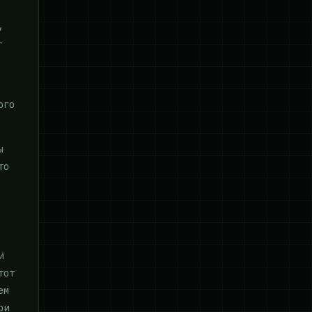
,
-
ого
ы
то
и
тот
ем
ри