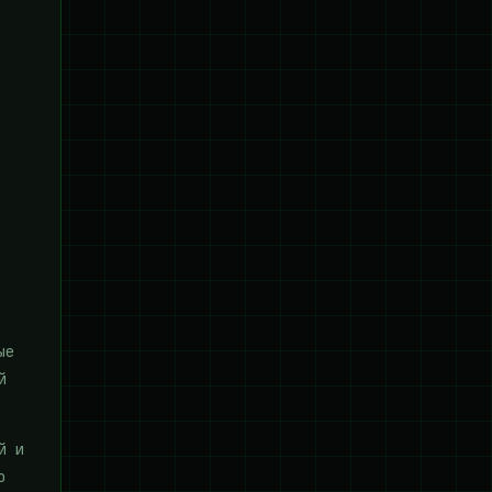
ые
й
й и
о