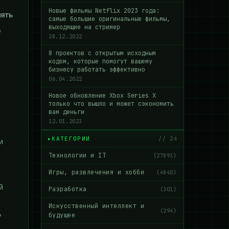
Новые фильмы Netflix 2023 года:
мять
самые большие оригинальные фильмы,
выходящие на стример
о
28.12.2022
8 проектов с открытым исходным
кодом, которые помогут вашему
бизнесу работать эффективно
06.04.2022
Новое обновление Xbox Series X
только что вышло и может сэкономить
вам деньги
12.01.2023
КАТЕГОРИИ
// 24
и
Технологии и IT
(27893)
Игры, развлечения и хобби
(4840)
й
Разработка
(301)
Искусственный интеллект и
(294)
,
будущее