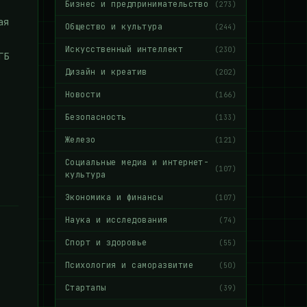
Бизнес и предпринимательство
(273)
ая
Общество и культура
(244)
Искусственный интеллект
(230)
ГБ
Дизайн и креатив
(202)
Новости
(166)
Безопасность
(133)
Железо
(121)
Социальные медиа и интернет-
(107)
культура
Экономика и финансы
(107)
Наука и исследования
(74)
Спорт и здоровье
(55)
Психология и саморазвитие
(50)
Стартапы
(39)