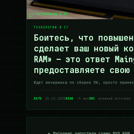
// Технологии и IT
ТЕХНОЛОГИИ И IT
Боитесь, что повышен
сделает ваш новый ко
RAM» — это ответ Main
предоставляете свою
Идет вечеринка по сборке ПК, просто прине
DATE
25.12.2025
READ
~5 мин
SRC
внешний источник
Maingear запустила схему BYO RAM