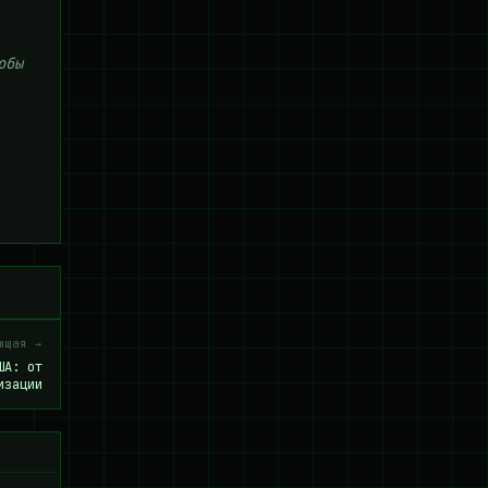
обы
ющая →
ША: от
изации