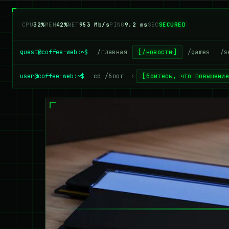
CPU
34%
MEM
43%
NET
945 Mb/s
PING
9.2 ms
SEC
SECURED
guest@coffee-web:~$
/главная
/новости
/games
/s
user@coffee-web:~$
cd /блог
›
боитесь, что повышени