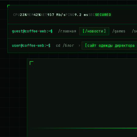
CPU
19%
MEM
40%
NET
918 Mb/s
PING
9.2 ms
SEC
SECURED
guest@coffee-web:~$
/главная
/новости
/games
/s
user@coffee-web:~$
cd /блог
›
сайт одежды директора