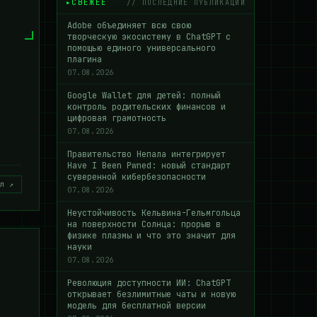
СВЕЖЕЕ
// ПОСЛЕДНИЕ ПУБЛИКАЦИИ
Adobe объединяет всю свою
творческую экосистему в ChatGPT с
помощью единого универсального
плагина
07.08.2026
Google Wallet для детей: полный
контроль родительских финансов и
цифровая грамотность
07.08.2026
Правительство Непала интегрирует
Have I Been Pwned: новый стандарт
суверенной кибербезопасности
л ↗
07.08.2026
Неустойчивость Кельвина-Гельмгольца
на поверхности Солнца: прорыв в
физике плазмы и что это значит для
науки
07.08.2026
Революция доступности ИИ: ChatGPT
открывает безлимитные чаты и новую
модель для бесплатной версии