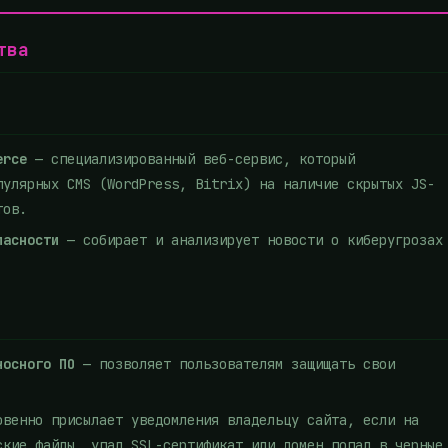
тва
erce
— специализированный веб-сервис, который
пулярных CMS (WordPress, Bitrix) на наличие скрытых JS-
тов.
пасности
— собирает и анализирует новости о киберугрозах
носного ПО
— позволяет пользователям защищать свои
венно присылает уведомления владельцу сайта, если на
ские файлы, упал SSL-сертификат или домен попал в черные