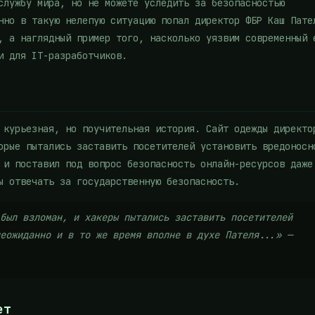
службу мира, но не можете уследить за безопасностью
нно в такую нелепую ситуацию попал директор ФБР Каш Пате
, а наглядный пример того, насколько уязвим современный 
и для IT-разработчиков.
 курьезная, но поучительная история. Сайт одежды директо
орые пытались заставить посетителей установить вредоносн
 и поставил под вопрос безопасность онлайн-ресурсов даже
ы отвечать за государственную безопасность.
был взломан, и хакеры пытались заставить посетителей
еожиданно и в то же время вполне в духе Пателя...» —
ет