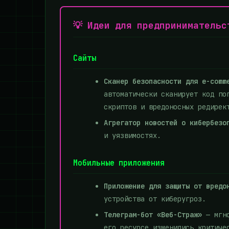
💡 Идеи для предпринимательс
Сайты
Сканер безопасности для e-comm
автоматически сканирует код по
скриптов и вредоносных редирек
Агрегатор новостей о кибербезо
и уязвимостях.
Мобильные приложения
Приложение для защиты от вредо
устройства от киберугроз.
Телеграм-бот «Веб-Страж»
— мгно
его ресурсе изменились критиче