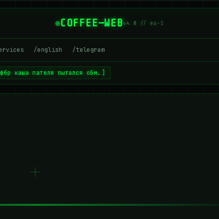
COFFEE—WEB
v4.0 // eu-1
ervices
/english
/telegram
 фбр каша пателя пытался обм…