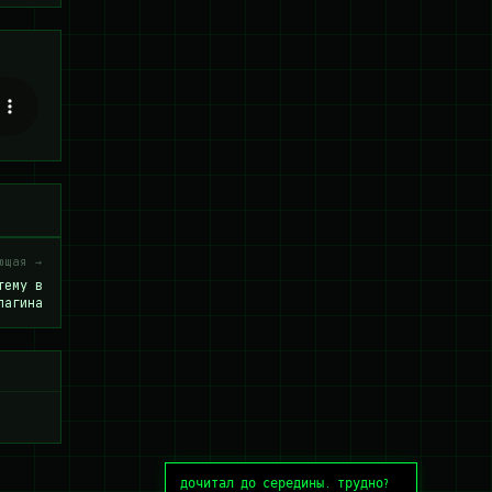
ющая →
тему в
лагина
дочитал до середины. трудно?