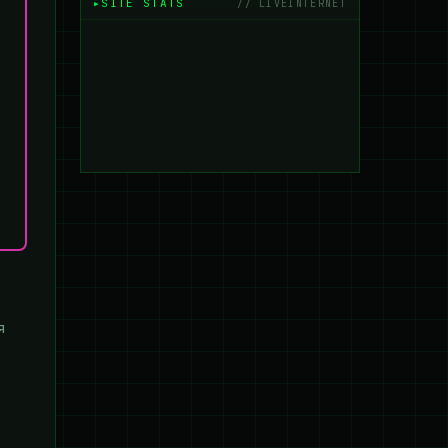
SITE STATS
// LIVEINTERNET
я