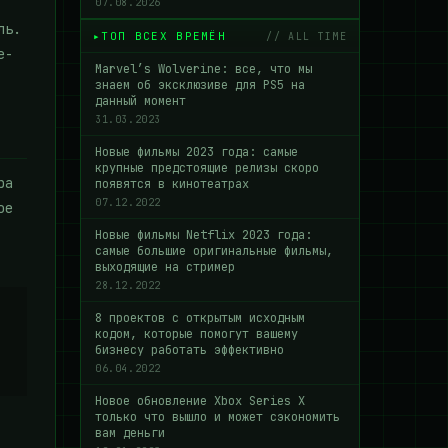
07.08.2026
ль.
ТОП ВСЕХ ВРЕМЁН
// ALL TIME
e-
Marvel’s Wolverine: все, что мы
знаем об эксклюзиве для PS5 на
данный момент
31.03.2023
Новые фильмы 2023 года: самые
крупные предстоящие релизы скоро
ра
появятся в кинотеатрах
07.12.2022
ое
Новые фильмы Netflix 2023 года:
самые большие оригинальные фильмы,
выходящие на стример
28.12.2022
8 проектов с открытым исходным
кодом, которые помогут вашему
бизнесу работать эффективно
06.04.2022
Новое обновление Xbox Series X
только что вышло и может сэкономить
вам деньги