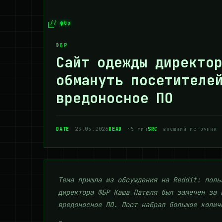
// фбр
ФБР
Сайт одежды директор
обмануть посетителе
вредоносное ПО
DATE
23.05.2026
READ
~5 мин
SRC
внешний источник
Тема пришла из обсуждения на Reddit: поль
директора ФБР Каша Пателя был замечен за 
вредоносное ПО. Пост набрал большое колич