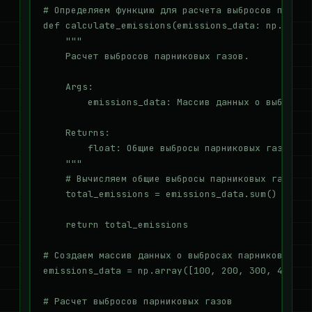
# Определяем функцию для расчета выбросов парнико
def calculate_emissions(emissions_data: np.ndarra
    """

    Расчет выбросов парниковых газов.

    Args:

        emissions_data: Массив данных о выбросах
    Returns:

        float: Общие выбросы парниковых газов

    """

    # Вычисляем общие выбросы парниковых газов

    total_emissions = emissions_data.sum()

    return total_emissions

# Создаем массив данных о выбросах парниковых газ
emissions_data = np.array([100, 200, 300, 400, 50
# Расчет выбросов парниковых газов
