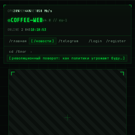
CPU
33%
MEM
42%
NET
877 Mb/s
COFFEE—WEB
v4.0 // eu-1
ONLINE
2 846
10:18:54
/главная
/новости
/telegram
/login
/register
cd /блог
›
революционный поворот: как политики угрожают буду…