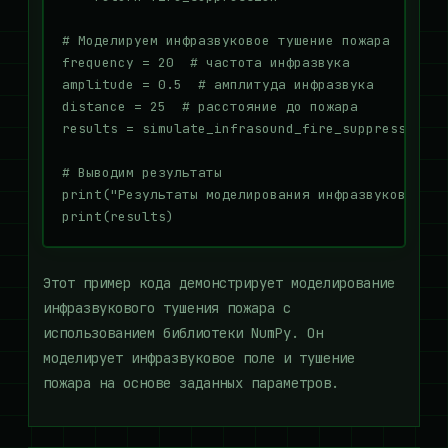
# Моделируем инфразвуковое тушение пожара

frequency = 20  # частота инфразвука

amplitude = 0.5  # амплитуда инфразвука

distance = 25  # расстояние до пожара

results = simulate_infrasound_fire_suppression(f
# Выводим результаты

print("Результаты моделирования инфразвукового ту
Этот пример кода демонстрирует моделирование
инфразвукового тушения пожара с
использованием библиотеки NumPy. Он
моделирует инфразвуковое поле и тушение
пожара на основе заданных параметров.