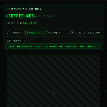
CPU
35%
MEM
43%
NET
946 Mb/s
COFFEE—WEB
v4.0 // eu-1
ONLINE
2 855
04:47:23
/главная
/новости
/telegram
/login
/register
cd /блог
›
революционный подход к тушению пожаров: как звуко…