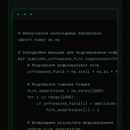
# Импортируем необходимые библиотеки

import numpy as np

# Определяем функцию для моделирования инфразвук
def simulate_infrasound_fire_suppression(frequen
    # Моделируем инфразвуковое поле

    infrasound_field = np.sin(2 * np.pi * freque
    # Моделируем тушение пожара

    fire_suppression = np.zeros(1000)

    for i in range(1000):

        if infrasound_field[i] > amplitude:

            fire_suppression[i] = 1

    # Возвращаем результаты моделирования

    return fire_suppression
