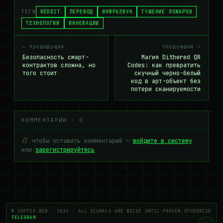
ТЕГИ
REDDIT
ПЕРЕВОД
ИНФРАЗВУК
ТУШЕНИЕ ПОЖАРОВ
ТЕХНОЛОГИИ
ИННОВАЦИИ
← предыдущая
следующая →
Безопасность смарт-
Магия Dithered QR
контрактов сложна, но
Codes: как превратить
того стоит
скучный черно-белый
код в арт-объект без
потери сканируемости
КОММЕНТАРИИ · 0
// чтобы оставить комментарий —
войдите в систему
или
зарегистрируйтесь
© COFFEE-WEB · 2026 · ALL SIGNALS ARE NOISE UNTIL PROVEN OTHERWISE
TELEGRAM