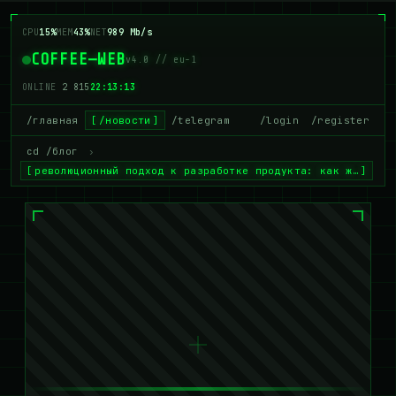
CPU
15%
MEM
43%
NET
989 Mb/s
COFFEE—WEB
v4.0 // eu-1
ONLINE
2 815
22:13:14
/главная
/новости
/telegram
/login
/register
cd /блог
›
революционный подход к разработке продукта: как ж…