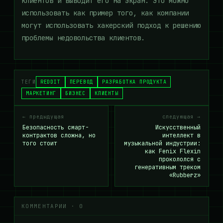
клиентов и выводит его на экран. Это можно
использовать как пример того, как компании
могут использовать хакерский подход к решению
проблемы недовольства клиентов.
ТЕГИ
REDDIT
ПЕРЕВОД
РАЗРАБОТКА ПРОДУКТА
МАРКЕТИНГ
БИЗНЕС
КЛИЕНТЫ
← предыдущая
следующая →
Безопасность смарт-
Искусственный
контрактов сложна, но
интеллект в
того стоит
музыкальной индустрии:
как Fenix Flexin
прокололся с
генеративным треком
«Rubberz»
КОММЕНТАРИИ · 0