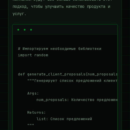
подход, чтобы улучшить качество продукта и
услуг.
# Импортируем необходимые библиотеки

import random

def generate_client_proposals(num_proposals: int)
    """Генерирует список предложений клиентов.

    Args:

        num_proposals: Количество предложений

    Returns:

        list: Список предложений

    """
