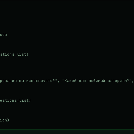
сов

stions_list)

рования вы используете?", "Какой ваш любимый алгоритм?",
estions_list)
