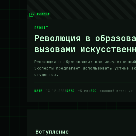
// reddit
REDDIT
Революция в образова
вызовами искусствен
Революция в образовании: как искусственны
Эксперты предлагают использовать устные э
студентов.
DATE
13.12.2025
READ
~5 мин
SRC
внешний источник
Вступление