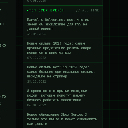
07.08.2026
х
ТОП ВСЕХ ВРЕМЁН
// ALL TIME
Marvel’s Wolverine: все, что мы
то
знаем об эксклюзиве для PS5 на
данный момент
31.03.2023
Новые фильмы 2023 года: самые
зко
крупные предстоящие релизы скоро
появятся в кинотеатрах
07.12.2022
Новые фильмы Netflix 2023 года:
самые большие оригинальные фильмы,
выходящие на стример
28.12.2022
8 проектов с открытым исходным
кодом, которые помогут вашему
что
бизнесу работать эффективно
о
06.04.2022
Новое обновление Xbox Series X
я
только что вышло и может сэкономить
вам деньги