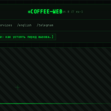
COFFEE—WEB
v4.0 // eu-1
ervices
/english
/telegram
ии: как устоять перед вызова…