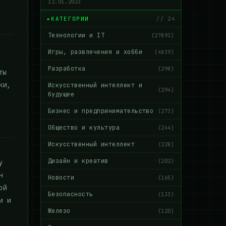
12.01.2023
КАТЕГОРИИ
// 24
Технологии и IT
(27893)
Игры, развлечения и хобби
(4839)
Разработка
(298)
ты
ки,
Искусственный интеллект и
(294)
будущее
Бизнес и предпринимательство
(273)
Общество и культура
(244)
Искусственный интеллект
(228)
Дизайн и креатив
(202)
у
н
Новости
(165)
ой
Безопасность
(133)
и и
Железо
(120)