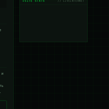
SITE STATS
// LIVEINTERNET
е
 и
ть
.