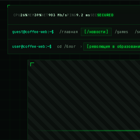
CPU
19%
MEM
39%
NET
927 Mb/s
PING
9.2 ms
SEC
SECURED
guest@coffee-web:~$
/главная
/новости
/games
/s
user@coffee-web:~$
cd /блог
›
революция в образован