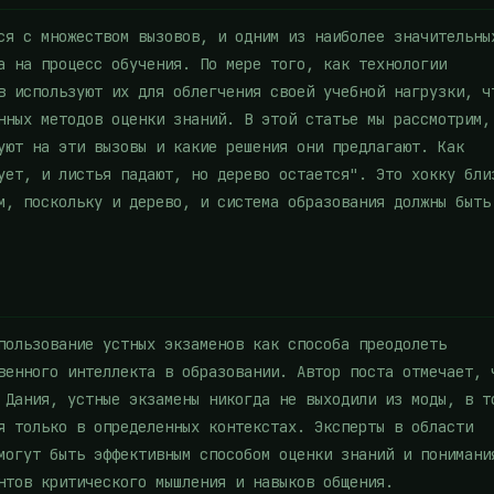
ся с множеством вызовов, и одним из наиболее значительны
а на процесс обучения. По мере того, как технологии
в используют их для облегчения своей учебной нагрузки, ч
нных методов оценки знаний. В этой статье мы рассмотрим,
уют на эти вызовы и какие решения они предлагают. Как
ует, и листья падают, но дерево остается". Это хокку бли
м, поскольку и дерево, и система образования должны быть
пользование устных экзаменов как способа преодолеть
венного интеллекта в образовании. Автор поста отмечает, 
 Дания, устные экзамены никогда не выходили из моды, в т
я только в определенных контекстах. Эксперты в области
могут быть эффективным способом оценки знаний и понимани
нтов критического мышления и навыков общения.