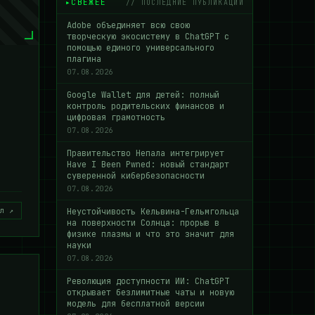
СВЕЖЕЕ
// ПОСЛЕДНИЕ ПУБЛИКАЦИИ
Adobe объединяет всю свою
творческую экосистему в ChatGPT с
помощью единого универсального
плагина
07.08.2026
Google Wallet для детей: полный
контроль родительских финансов и
цифровая грамотность
07.08.2026
Правительство Непала интегрирует
Have I Been Pwned: новый стандарт
суверенной кибербезопасности
07.08.2026
л ↗
Неустойчивость Кельвина-Гельмгольца
на поверхности Солнца: прорыв в
физике плазмы и что это значит для
науки
07.08.2026
Революция доступности ИИ: ChatGPT
открывает безлимитные чаты и новую
модель для бесплатной версии