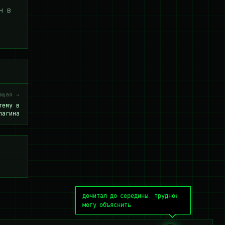
н в
ющая →
тему в
лагина
дочитал до середины. трудно?
могу объяснить