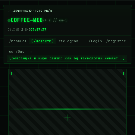
CPU
32%
MEM
41%
NET
902 Mb/s
COFFEE—WEB
v4.0 // eu-1
ONLINE
2 840
07:57:37
/главная
/новости
/telegram
/login
/register
cd /блог
›
революция в мире связи: как 6g технологии меняют …