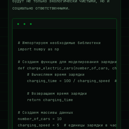
будут не только экологически чистыми, но и
социально ответственными.
# Импортируем необходимые библиотеки

import numpy as np

# Создаем функцию для моделирования зарядки элект
def charge_electric_cars(number_of_cars, charging
    # Вычисляем время зарядки

    charging_time = 100 / charging_speed  # 100 -
    # Возвращаем время зарядки

    return charging_time

# Создаем массивы данных

number_of_cars = 10

charging_speed = 5  # единицы зарядки в час
