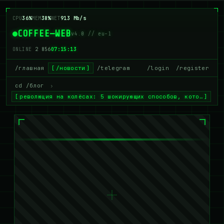
CPU
36%
MEM
38%
NET
913 Mb/s
COFFEE—WEB
v4.0 // eu-1
ONLINE
2 856
07:15:13
/главная
/новости
/telegram
/login
/register
cd /блог
›
революция на колёсах: 5 шокирующих способов, кото…