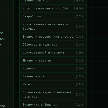
Технологии и IT
(27893)
Игры, развлечения и хобби
(4840)
Разработка
(301)
Искусственный интеллект и
(294)
будущее
го
Бизнес и предпринимательство
(273)
ясь
Общество и культура
в
(244)
,
Искусственный интеллект
(230)
Дизайн и креатив
(202)
Новости
(166)
Безопасность
(133)
Железо
(121)
Социальные медиа и интернет-
(107)
культура
Экономика и финансы
(107)
сло