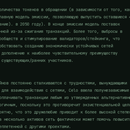
оличества токенов в обращении (в зависимости от того, ка
лавную модель эмиссии, позволяющую выпустить оставшиеся 
ание). в 2050 году). В конце эмиссии модель поставок
нной из-за сжигания транзакций. Более того, выбросы в
ообществ и стимулирование валидаторов/стейкинга, что
обствовать созданию экономически устойчивых сетей
 дополнение к наиболее чувствительному преимуществу
 существующих/ранних участников.
йнов постоянно сталкиваются с трудностями, вынуждающими
 для взаимодействия с сетями, Celo ввела полунезависимые
оплачивать транзакции любым из утвержденных альтернативн
огичным, поскольку это противоречит экзистенциальной цел
оятно, что это дружелюбие приводит к более высокой степе
а несколько активов сеть фактически может помочь повысит
еплетенной с другими проектами.