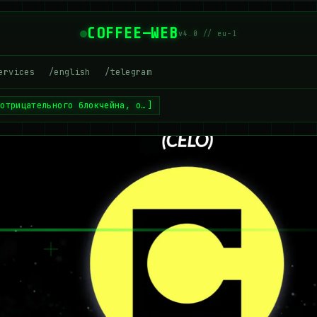
COFFEE—WEB
v4.0 // eu-1
ervices
/english
/telegram
-отрицательного блокчейна, о…