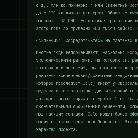
с 1,5 млн до примерно 4 млн (заметный рос
до ~ 120 миллионов долларов. Общее количе
превышает 33 000. Ежедневные транзакции в
этого года до примерно 400 тысяч сейчас, 
<сильный>3. Сосредоточьтесь на платежах в
Многие люди недооценивают, насколько моло
экономическими рынками, на которых она ра
готовых к изменениям, платежи тесно корре
реальным коммерческим/розничным внедрение
которое преследует Celo, имеют универсаль
видения и четкого рынка для инноваций не 
альтернативных вариантов уровня 1 не хват
окончательными обобщенными решениями, спо
под палящим солнцем. Celo может более эфф
время на такие вещи, как Memecoins. Это н
характер проекта.