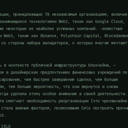
ации, принадлежащих 78 независимым организациям, включая
занимающихся технологиями Web2, таких как Google Cloud,
же некоторые из наиболее успешных компаний. -известные
и Web3, такие как Binance, Polychain Capital, Blockdaemo
 со стороны набора валидаторов, о которых многие мечтают
ь в контексте публичной инфраструктуры блокчейна, —
ом в дизайнерских предпочтениях финансовых учреждений по
сирования, чем быстрее завершение сделки, чем больше
ям, тем больше вероятность, что они вернутся и снова
егда уделила этому особое внимание в своей деятельности.
ти смягчает необходимость реорганизации (что чрезвычайно
 стала важным фактором, позволившим Celo построить прочн
b2.
 CELO