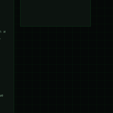
n и
.
ые