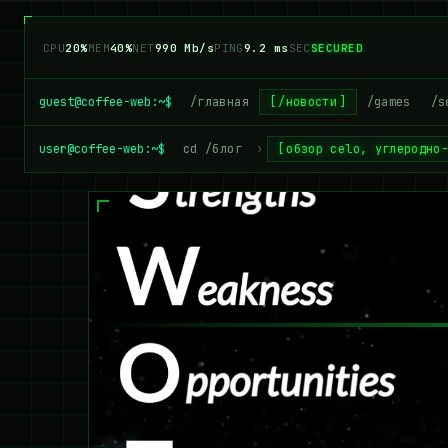
CPU
20%
MEM
40%
NET
990 Mb/s
PING
9.2 ms
SEC
SECURED
guest@coffee-web:~$
/главная
/новости
/games
/s
user@coffee-web:~$
cd /блог
›
обзор celo, углеродно