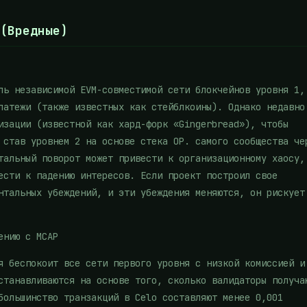
 (Вредные)
ль независимой EVM-совместимой сети блокчейнов уровня 1,
латежи (также известных как стейблкоины). Однако недавно
изации (известной как хард-форк «Gingerbread»), чтобы
 став уровнем 2 на основе стека OP. самого сообщества че
тальный поворот может привести к организационному хаосу,
ести к падению интересов. Если проект построил свое
нтальных убеждений, и эти убеждения меняются, он рискует
ению с MCAP
я беспокоит все сети первого уровня с низкой комиссией и
станавливаются на основе того, сколько валидаторы получа
большинство транзакций в Celo составляют менее 0,001