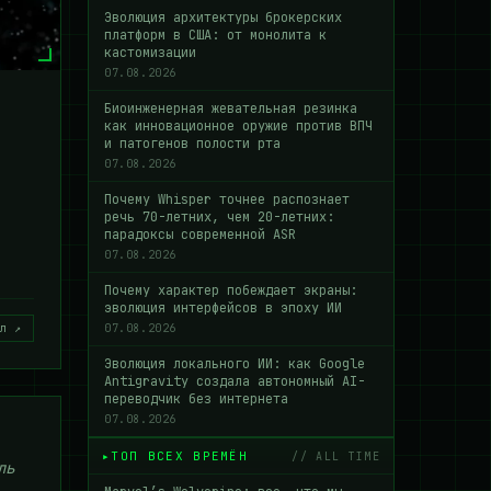
Эволюция архитектуры брокерских
платформ в США: от монолита к
кастомизации
07.08.2026
Биоинженерная жевательная резинка
как инновационное оружие против ВПЧ
и патогенов полости рта
07.08.2026
Почему Whisper точнее распознает
речь 70-летних, чем 20-летних:
парадоксы современной ASR
07.08.2026
Почему характер побеждает экраны:
эволюция интерфейсов в эпоху ИИ
л ↗
07.08.2026
Эволюция локального ИИ: как Google
Antigravity создала автономный AI-
переводчик без интернета
07.08.2026
ТОП ВСЕХ ВРЕМЁН
// ALL TIME
ль