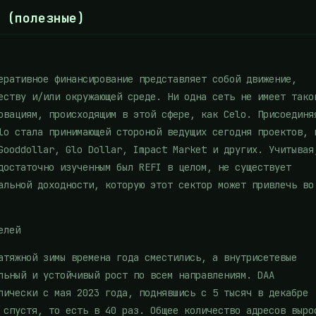
) (полезные)
еративное финансирование представляет собой движение,
еству и/или окружающей среде. Ни одна сеть не имеет тако
овациям, происходящим в этой сфере, как Celo. Присоединя
lo стала принимающей стороной ведущих сегодня проектов, 
Gooddollar, Glo Dollar, Impact Market и других. Учитывая
достаточно изученным был REFI в целом, не существует
альной доходности, которую этот сектор может привлечь во
елей
атяжной зимы времена года сместились, а внутрисетевые
льный и устойчивый рост по всем направлениям. DAA
лически с мая 2023 года, поднявшись с 5 тысяч в декабре
 спустя, то есть в 40 раз. Общее количество адресов выро