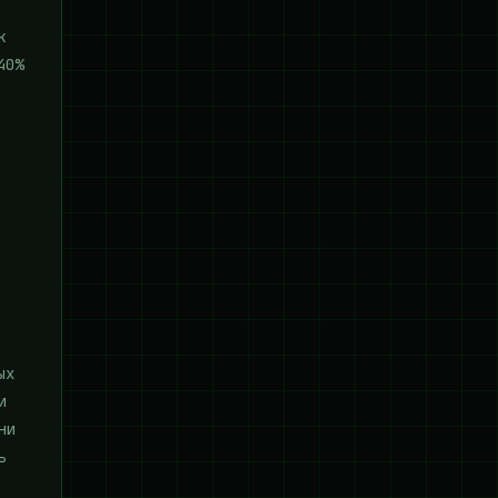
к
40%
ых
и
ни
ь