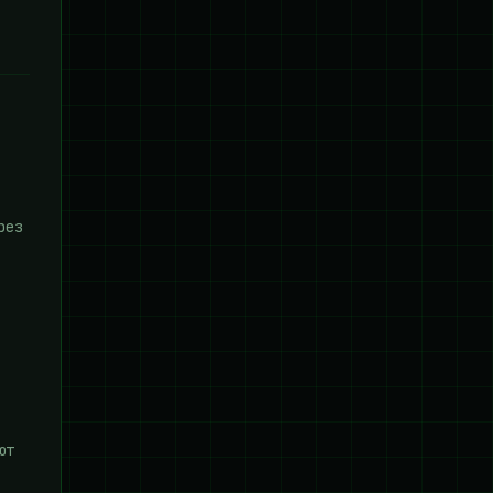
рез
ют