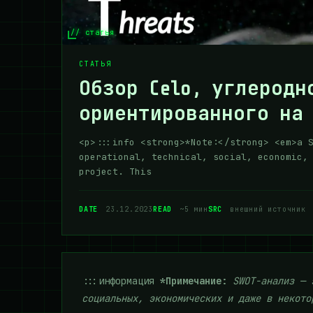
// статья
СТАТЬЯ
Обзор Celo, углеродн
ориентированного на
<p>:::info <strong>*Note:</strong> <em>a 
operational, technical, social, economic,
project. This
DATE
23.12.2023
READ
~5 мин
SRC
внешний источник
:::информация
*Примечание:
SWOT-анализ — 
социальных, экономических и даже в некото