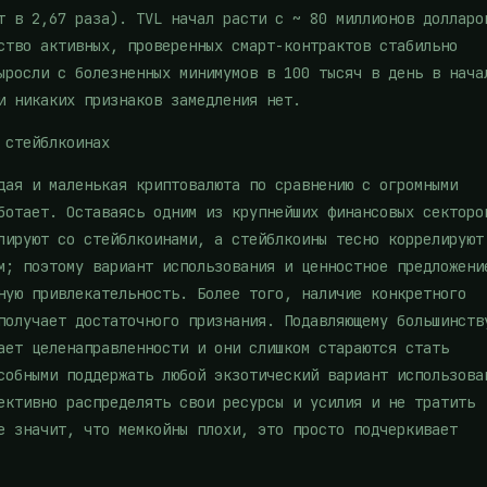
т в 2,67 раза). TVL начал расти с ~ 80 миллионов долларо
ство активных, проверенных смарт-контрактов стабильно
ыросли с болезненных минимумов в 100 тысяч в день в нача
и никаких признаков замедления нет.
 стейблкоинах
дая и маленькая криптовалюта по сравнению с огромными
ботает. Оставаясь одним из крупнейших финансовых секторо
лируют со стейблкоинами, а стейблкоины тесно коррелируют
м; поэтому вариант использования и ценностное предложени
ную привлекательность. Более того, наличие конкретного
получает достаточного признания. Подавляющему большинств
ает целенаправленности и они слишком стараются стать
собными поддержать любой экзотический вариант использова
ективно распределять свои ресурсы и усилия и не тратить
е значит, что мемкойны плохи, это просто подчеркивает