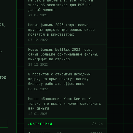
Marvel’s Wolverine: все, что мы
знаем об эксклюзиве для PS5 на
данный момент
31.03.2023
оз,
Новые фильмы 2023 года: самые
крупные предстоящие релизы скоро
появятся в кинотеатрах
07.12.2022
Новые фильмы Netflix 2023 года:
ь
самые большие оригинальные фильмы,
выходящие на стример
28.12.2022
8 проектов с открытым исходным
тод
кодом, которые помогут вашему
бизнесу работать эффективно
06.04.2022
Новое обновление Xbox Series X
только что вышло и может сэкономить
вам деньги
12.01.2023
КАТЕГОРИИ
// 24