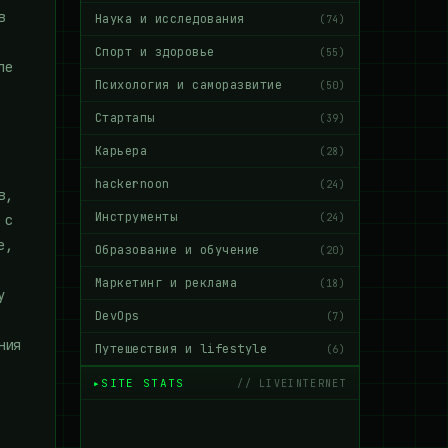
в
Наука и исследования
(74)
Спорт и здоровье
(55)
ле
Психология и саморазвитие
(50)
Стартапы
(39)
Карьера
(28)
hackernoon
(24)
в,
Инструменты
(24)
 с
е,
Образование и обучение
(20)
Маркетинг и реклама
(18)
у
DevOps
(7)
ния
Путешествия и lifestyle
(6)
SITE STATS
// LIVEINTERNET