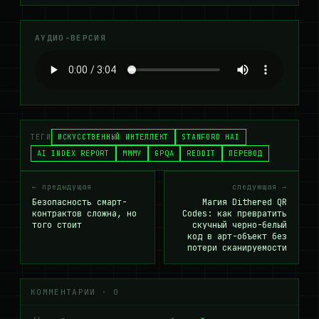
АУДИО-ВЕРСИЯ
ТЕГИ
ИСКУССТВЕННЫЙ ИНТЕЛЛЕКТ
STANFORD HAI
AI INDEX REPORT
МММУ
GPQA
REDDIT
ПЕРЕВОД
← предыдущая
следующая →
Безопасность смарт-
Магия Dithered QR
контрактов сложна, но
Codes: как превратить
того стоит
скучный черно-белый
код в арт-объект без
потери сканируемости
КОММЕНТАРИИ · 0