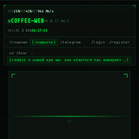
CPU
25%
MEM
42%
NET
966 Mb/s
COFFEE—WEB
v4.0 // eu-1
ONLINE
2 836
06:17:04
/главная
/новости
/telegram
/login
/register
cd /блог
›
reddit о новой эре ии: как stanford hai измеряет …