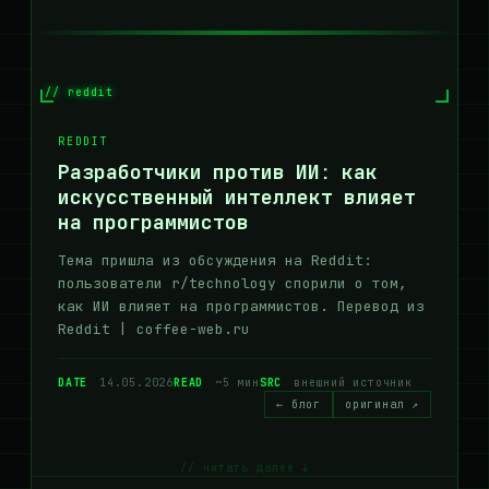
// reddit
REDDIT
Разработчики против ИИ: как
искусственный интеллект влияет
на программистов
Тема пришла из обсуждения на Reddit:
пользователи r/technology спорили о том,
как ИИ влияет на программистов. Перевод из
Reddit | coffee-web.ru
DATE
14.05.2026
READ
~5 мин
SRC
внешний источник
← блог
оригинал ↗
// читать далее ↓