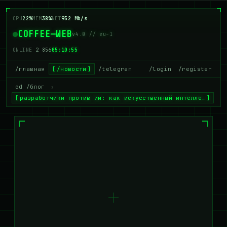
CPU
22%
MEM
38%
NET
952 Mb/s
COFFEE—WEB
v4.0 // eu-1
ONLINE
2 856
05:10:55
/главная
/новости
/telegram
/login
/register
cd /блог
›
разработчики против ии: как искусственный интелле…