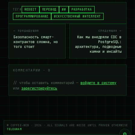
ТЕГИ
REDDIT
ПЕРЕВОД
ИИ
РАЗРАБОТКА
ПРОГРАММИРОВАНИЕ
ИСКУССТВЕННЫЙ ИНТЕЛЛЕКТ
← предыдущая
следующая →
Безопасность смарт-
Как мы внедряли CDC в
контрактов сложна, но
PostgreSQL:
того стоит
архитектура, подводные
камни и инсайты
КОММЕНТАРИИ · 0
// чтобы оставить комментарий —
войдите в систему
или
зарегистрируйтесь
© COFFEE-WEB · 2026 · ALL SIGNALS ARE NOISE UNTIL PROVEN OTHERWISE
TELEGRAM
⚙