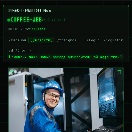
CPU
38%
MEM
40%
NET
963 Mb/s
COFFEE—WEB
v4.0 // eu-1
ONLINE
2 864
13:58:28
/главная
/новости
/telegram
/login
/register
cd /блог
›
qwen3.7-max: новый рекорд вычислительной эффектив…