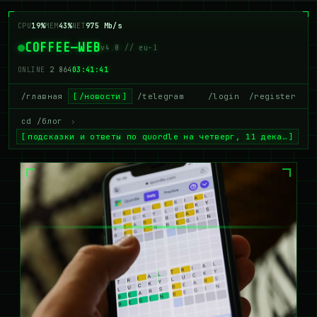
CPU
19%
MEM
43%
NET
975 Mb/s
COFFEE—WEB
v4.0 // eu-1
ONLINE
2 864
03:41:41
/главная
/новости
/telegram
/login
/register
cd /блог
›
подсказки и ответы по quordle на четверг, 11 дека…