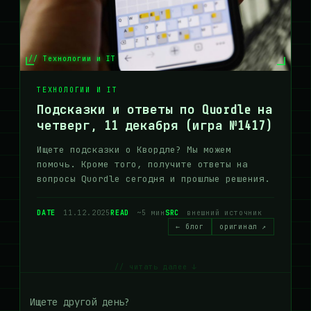
// Технологии и IT
ТЕХНОЛОГИИ И IT
Подсказки и ответы по Quordle на
четверг, 11 декабря (игра №1417)
Ищете подсказки о Квордле? Мы можем
помочь. Кроме того, получите ответы на
вопросы Quordle сегодня и прошлые решения.
DATE
11.12.2025
READ
~5 мин
SRC
внешний источник
← блог
оригинал ↗
// читать далее ↓
Ищете другой день?