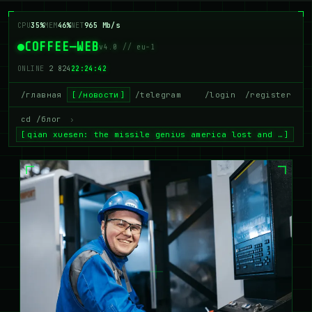
CPU
40%
MEM
44%
NET
938 Mb/s
COFFEE—WEB
v4.0 // eu-1
ONLINE
2 818
22:24:42
/главная
/новости
/telegram
/login
/register
cd /блог
›
qian xuesen: the missile genius america lost and …