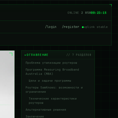
ONLINE
2 857
00:23:16
/login
/register
●
uplink stable
ОГЛАВЛЕНИЕ
// 7 РАЗДЕЛОВ
Проблема утилизации роутеров
Программа Measuring Broadband
Australia (MBA)
Цели и задачи программы
Роутеры SamKnows: возможности и
ограничения
Технические характеристики
роутеров
Альтернативные решения
Заключение