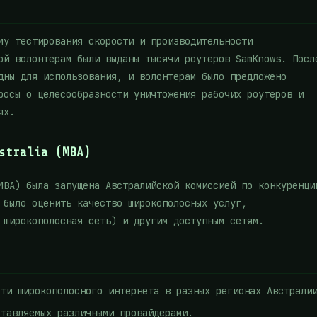
му тестирования скорости и производительности
ой волонтерам были выданы тысячи роутеров SamKnows. Посл
дны для использования, и волонтерам было предложено
росы о целесообразности уничтожения рабочих роутеров и
ях.
stralia (MBA)
MBA) была запущена Австралийской комиссией по конкуренци
 было оценить качество широкополосных услуг,
 широкополосная сеть) и другим доступным сетям.
сти широкополосного интернета в разных регионах Австрали
ставляемых различными провайдерами.