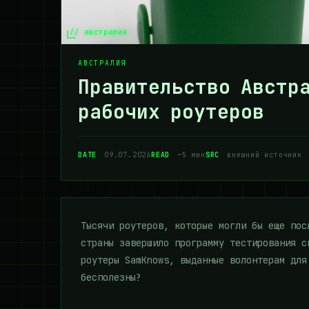
// австралия
АВСТРАЛИЯ
Правительство Австр
рабочих роутеров
DATE
09.07.2026
READ
~5 мин
SRC
внешний источник
Тысячи роутеров, которые могли бы еще пос
страны завершило программу тестирования с
роутеры SamKnows, выданные волонтерам для
бесполезны?