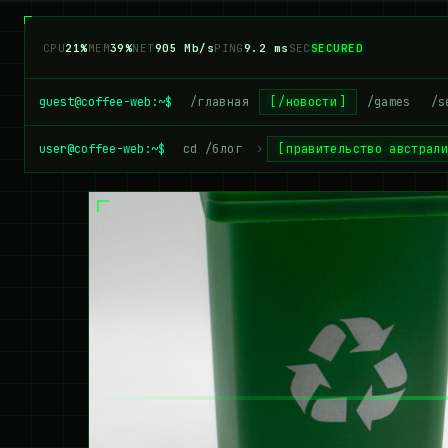
CPU
28%
MEM
39%
NET
932 Mb/s
PING
9.2 ms
SEC
SECURED
guest@coffee-web:~$
/главная
/новости
/games
/s
user@coffee-web:~$
cd /блог
›
правительство австрал