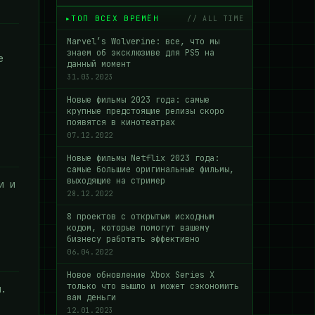
ТОП ВСЕХ ВРЕМЁН
// ALL TIME
Marvel’s Wolverine: все, что мы
знаем об эксклюзиве для PS5 на
е
данный момент
31.03.2023
Новые фильмы 2023 года: самые
крупные предстоящие релизы скоро
появятся в кинотеатрах
07.12.2022
Новые фильмы Netflix 2023 года:
самые большие оригинальные фильмы,
выходящие на стример
и и
28.12.2022
8 проектов с открытым исходным
кодом, которые помогут вашему
бизнесу работать эффективно
06.04.2022
Новое обновление Xbox Series X
только что вышло и может сэкономить
и.
вам деньги
12.01.2023