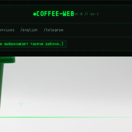
COFFEE—WEB
v4.0 // eu-1
ervices
/english
/telegram
ии выбрасывает тысячи рабочи…