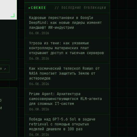
СВЕЖЕЕ
// ПОСЛЕДНИЕ ПУБЛИКАЦИИ
Кадровые перестановки в Google
DeepMind: как новые лидеры изменят
ландшафт ИИ-индустрии
06.08.2026
Угроза из тени: как уязвимые
контроллеры материнских плат
открывают доступ к тысячам серверов
06.08.2026
Как космический телескоп Roman от
л ↗
NASA помогает защитить Землю от
астероидов
06.08.2026
Prime Agent: Архитектура
самосовершенствующегося RLM-агента
о
для сложных IT-систем
и
06.08.2026
Победа над GPT-5.6 Sol в задаче
retrieval с помощью открытых
моделей дешевле в 100 раз
06.08.2026