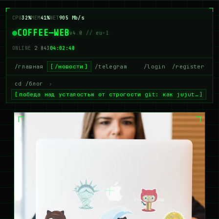
CPU
28%
MEM
42%
NET
885 Mb/s
COFFEE—WEB
v4.0 // eu-1
ONLINE
2 841
04:02:49
/главная
/новости
/telegram
/login
/register
cd /блог
›
победа над усталостью от строгости git: как jujut…