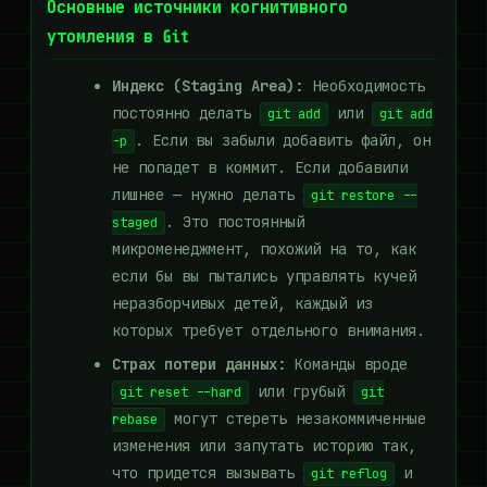
Основные источники когнитивного
утомления в Git
Индекс (Staging Area):
Необходимость
постоянно делать
или
git add
git add
. Если вы забыли добавить файл, он
-p
не попадет в коммит. Если добавили
лишнее — нужно делать
git restore --
. Это постоянный
staged
микроменеджмент, похожий на то, как
если бы вы пытались управлять кучей
неразборчивых детей, каждый из
которых требует отдельного внимания.
Страх потери данных:
Команды вроде
или грубый
git reset --hard
git
могут стереть незакоммиченные
rebase
изменения или запутать историю так,
что придется вызывать
и
git reflog