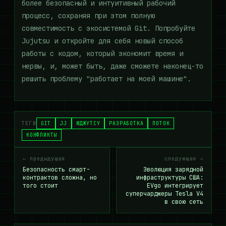
более безопасный и интуитивный рабочий
процесс, сохраняя при этом полную
совместимость с экосистемой Git. Попробуйте
Jujutsu и откройте для себя новый способ
работы с кодом, который экономит время и
нервы, и, может быть, даже сможете наконец-то
решить проблему "работает на моей машине".
ТЕГИ
GIT
JJ
ЮДЖУТСУ
РАЗРАБОТКА
ПОТОК
КОНФЛИКТЫ
← предыдущая
следующая →
Безопасность смарт-
Эволюция зарядной
контрактов сложна, но
инфраструктуры США:
того стоит
EVgo интегрирует
суперчарджеры Tesla V4
в свою сеть