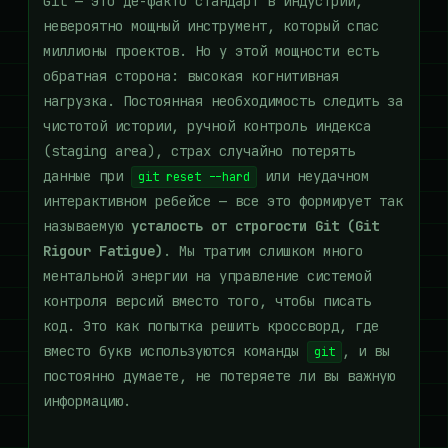
Git — это де-факто стандарт в индустрии,
невероятно мощный инструмент, который спас
миллионы проектов. Но у этой мощности есть
обратная сторона: высокая когнитивная
нагрузка. Постоянная необходимость следить за
чистотой истории, ручной контроль индекса
(staging area), страх случайно потерять
данные при
или неудачном
git reset --hard
интерактивном ребейсе — все это формирует так
называемую
усталость от строгости Git (Git
Rigour Fatigue)
. Мы тратим слишком много
ментальной энергии на управление системой
контроля версий вместо того, чтобы писать
код. Это как попытка решить кроссворд, где
вместо букв используются команды
, и вы
git
постоянно думаете, не потеряете ли вы важную
информацию.