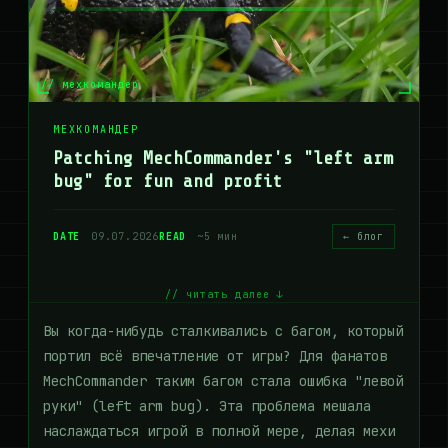
// мехкомандер
МЕХКОМАНДЕР
Patching MechCommander's "left arm
bug" for fun and profit
DATE
09.07.2026
READ
~5 мин
← блог
// читать далее ↓
Вы когда-нибудь сталкивались с багом, который
портил всё впечатление от игры? Для фанатов
MechCommander таким багом стала ошибка "левой
руки" (left arm bug). Эта проблема мешала
наслаждаться игрой в полной мере, делая мехи