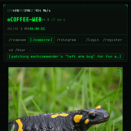
CPU
42%
MEM
40%
NET
953 Mb/s
COFFEE—WEB
v4.0 // eu-1
ONLINE
2 851
04:00:32
/главная
/новости
/telegram
/login
/register
cd /блог
›
patching mechcommander's "left arm bug" for fun a…