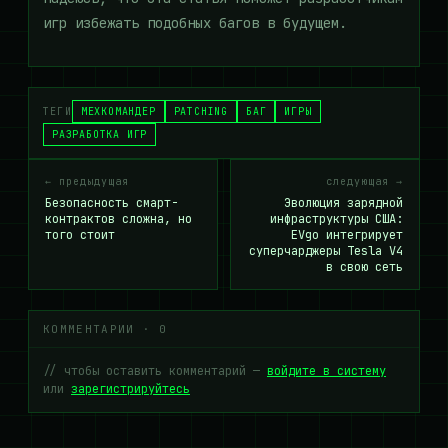
игр избежать подобных багов в будущем.
ТЕГИ
МЕХКОМАНДЕР
PATCHING
БАГ
ИГРЫ
РАЗРАБОТКА ИГР
← предыдущая
следующая →
Безопасность смарт-
Эволюция зарядной
контрактов сложна, но
инфраструктуры США:
того стоит
EVgo интегрирует
суперчарджеры Tesla V4
в свою сеть
КОММЕНТАРИИ · 0
// чтобы оставить комментарий —
войдите в систему
или
зарегистрируйтесь