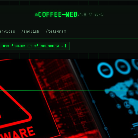
COFFEE—WEB
v4.0 // eu-1
ervices
/english
/telegram
ш mac больше не «безопасная …