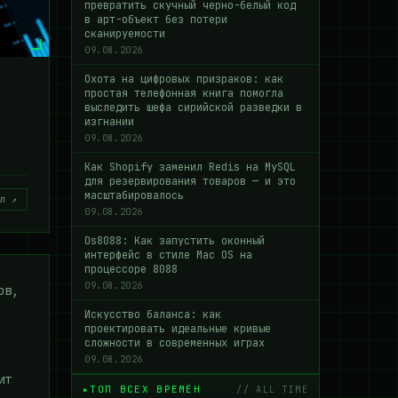
превратить скучный черно-белый код
в арт-объект без потери
сканируемости
09.08.2026
Охота на цифровых призраков: как
простая телефонная книга помогла
выследить шефа сирийской разведки в
изгнании
09.08.2026
Как Shopify заменил Redis на MySQL
для резервирования товаров — и это
масштабировалось
л ↗
09.08.2026
Os8088: Как запустить оконный
интерфейс в стиле Mac OS на
процессоре 8088
09.08.2026
ов,
Искусство баланса: как
проектировать идеальные кривые
сложности в современных играх
09.08.2026
ит
ТОП ВСЕХ ВРЕМЁН
// ALL TIME