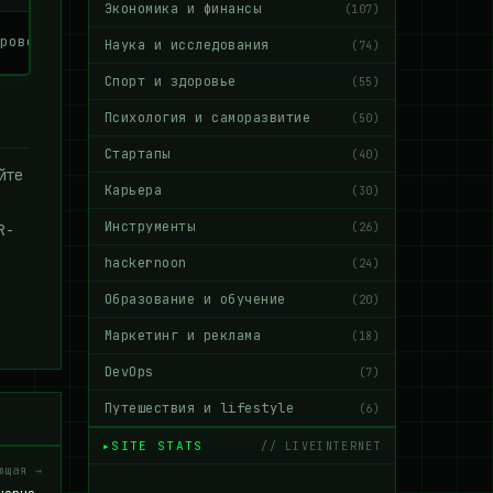
Экономика и финансы
(107)
роверки кредовpam_start("login", username, &conv, &pamh)
Наука и исследования
(74)
Спорт и здоровье
(55)
Психология и саморазвитие
(50)
Стартапы
(40)
йте
Карьера
(30)
Инструменты
(26)
R-
hackernoon
(24)
Образование и обучение
(20)
Маркетинг и реклама
(18)
DevOps
(7)
Путешествия и lifestyle
(6)
SITE STATS
// LIVEINTERNET
ющая →