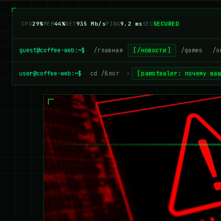
CPU
25%
MEM
43%
NET
952 Mb/s
PING
9.2 ms
SEC
SECURED
guest@coffee-web:~$
/главная
/новости
/games
/s
user@coffee-web:~$
cd /блог
›
pamstealer: почему ва