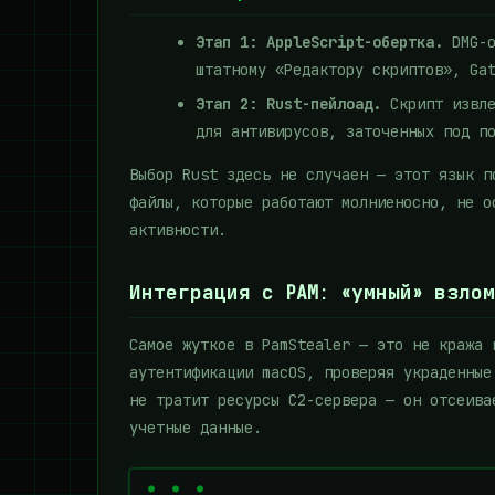
Этап 1: AppleScript-обертка.
DMG-о
штатному «Редактору скриптов», Ga
Этап 2: Rust-пейлоад.
Скрипт извле
для антивирусов, заточенных под п
Выбор Rust здесь не случаен — этот язык п
файлы, которые работают молниеносно, не о
активности.
Интеграция с PAM: «умный» взлом
Самое жуткое в PamStealer — это не кража 
аутентификации macOS, проверяя украденные
не тратит ресурсы C2-сервера — он отсеива
учетные данные.