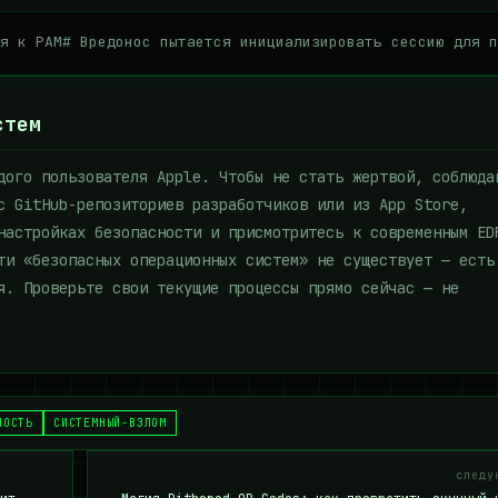
я к PAM# Вредонос пытается инициализировать сессию для п
стем
дого пользователя Apple. Чтобы не стать жертвой, соблюда
с GitHub-репозиториев разработчиков или из App Store,
настройках безопасности и присмотритесь к современным ED
ти «безопасных операционных систем» не существует — есть
я. Проверьте свои текущие процессы прямо сейчас — не
НОСТЬ
СИСТЕМНЫЙ-ВЗЛОМ
следу