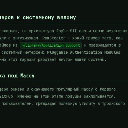
леров к системному взлому
гаванью», но архитектура Apple Silicon и новые механизмы
яли с энтузиазмом. PamStealer — яркий пример того, как
файлов из
и превращается в
~/Library/Application Support
й системный интерфейс
Pluggable Authentication Modules
нно этот паразит работает внутри вашей системы.
ка под Maccy
фера обмена и скачиваете популярный Maccy с первого
GitHub. Именно на этом этапе ловушка захлопывается.
 пользователей, превращая полезную утилиту в троянского