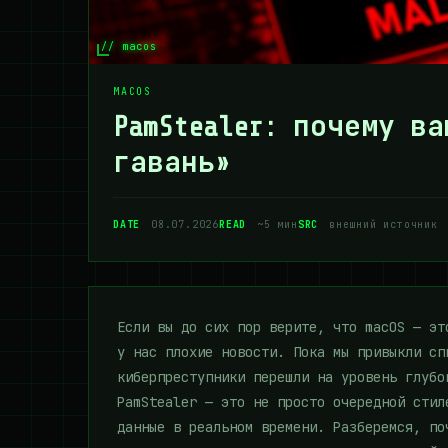
// macos
MACOS
PamStealer: почему в
гавань»
DATE
08.07.2026
READ
~5 мин
SRC
внешний источник
Если вы до сих пор верите, что macOS — эт
у нас плохие новости. Пока мы привыкли сп
киберпреступники перешли на уровень глубо
PamStealer — это не просто очередной стил
данные в реальном времени. Разберемся, по