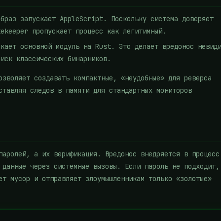
браз запускает AppleScript. Поскольку система доверяет
tekeeper пропускает процесс как легитимный.
кает основной модуль на Rust. Это делает вредонос невид
оиск классических бинарников.
озволяет создавать компактные, «неудобные» для реверса
ставляя следов в памяти для стандартных мониторов
паролей, а их верификация. Вредонос внедряется в процесс
 данные через системные вызовы. Если пароль не подходит,
ет мусор и отправляет злоумышленникам только «золотые»