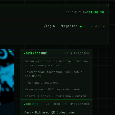
ONLINE
2 844
09:50:29
/login
/register
●
uplink stable
ОГЛАВЛЕНИЕ
// 5 РАЗДЕЛОВ
Эволюция угроз: от простых стилеров
к системному взлому
Двухэтапная доставка: маскировка
под Maccy
Механика заражения
Интеграция с PAM: «умный» взлом
Защита в эпоху «неуязвимых» систем
СВЕЖЕЕ
// ПОСЛЕДНИЕ ПУБЛИКАЦИИ
Магия Dithered QR Codes: как