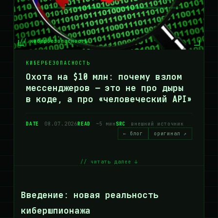
// кибербезопасность
КИБЕРБЕЗОПАСНОСТЬ
Охота на $10 млн: почему взлом
мессенджеров — это не про дыры
в коде, а про «человеческий API»
DATE
08.07.2026
READ
~5 мин
SRC
внешний источник
← блог
оригинал ↗
// читать далее ↓
Введение: новая реальность
кибершпионажа