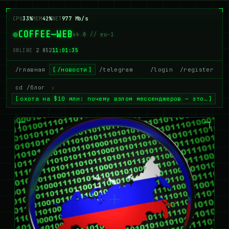
CPU
28%
MEM
41%
NET
973 Mb/s
COFFEE—WEB
v4.0 // eu-1
ONLINE
2 845
11:01:36
/главная
/новости
/telegram
/login
/register
cd /блог
›
охота на $10 млн: почему взлом мессенджеров — это…