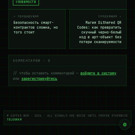
УЯЗВИМОСТИ
← предыдущая
следующая →
Безопасность смарт-
Магия Dithered QR
контрактов сложна, но
Codes: как превратить
того стоит
скучный черно-белый
код в арт-объект без
потери сканируемости
КОММЕНТАРИИ · 0
// чтобы оставить комментарий —
войдите в систему
или
зарегистрируйтесь
© COFFEE-WEB · 2026 · ALL SIGNALS ARE NOISE UNTIL PROVEN OTHERWISE
TELEGRAM
⚙