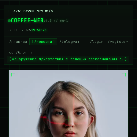
CPU
42%
MEM
40%
NET
990 Mb/s
COFFEE—WEB
v4.0 // eu-1
ONLINE
2 859
19:58:22
/главная
/новости
/telegram
/login
/register
cd /блог
›
обнаружение присутствия с помощью распознавания л…