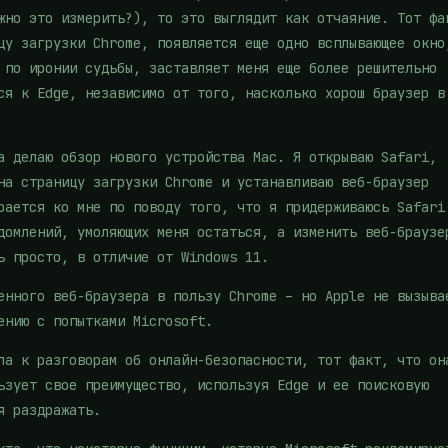
жно это измерить?), то это выглядит как отчаяние. Тот фа
цу загрузки Chrome, появляется еще одно всплывающее окно
 по иронии судьбы, заставляет меня еще более решительно
ся к Edge, независимо от того, насколько хорош браузер в
а делаю обзор нового устройства Mac. Я открываю Safari,
на страницу загрузки Chrome и устанавливаю веб-браузер
рается ко мне по поводу того, что я придерживаюсь Safari
домлений, умоляющих меня остаться, а изменить веб-браузе
ь просто, в отличие от Windows 11.
енного веб-браузера в пользу Chrome – но Apple не вызыва
ению с попытками Microsoft.
ла к разговорам об онлайн-безопасности, тот факт, что он
ьзует свое преимущество, используя Edge и ее поисковую
я раздражать.