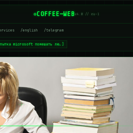
COFFEE—WEB
v4.0 // eu-1
ervices
/english
/telegram
опытка microsoft помешать лю…