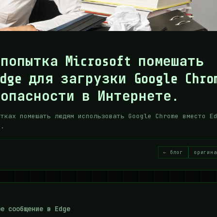
попытка Microsoft помешать
dge для загрузки Google Chro
зопасности в Интернете.
ытках помешать людям использовать Google Chrome вместо E
й.
← блог
оригина
ое сообщение в Edge