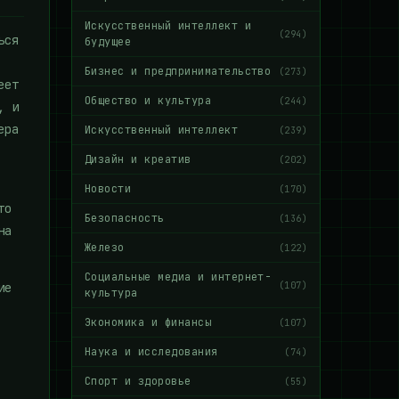
Искусственный интеллект и
(294)
ься
будущее
Бизнес и предпринимательство
(273)
еет
Общество и культура
(244)
, и
ера
Искусственный интеллект
(239)
Дизайн и креатив
(202)
Новости
(170)
то
Безопасность
(136)
на
Железо
(122)
Социальные медиа и интернет-
(107)
ие
культура
Экономика и финансы
(107)
Наука и исследования
(74)
Спорт и здоровье
(55)