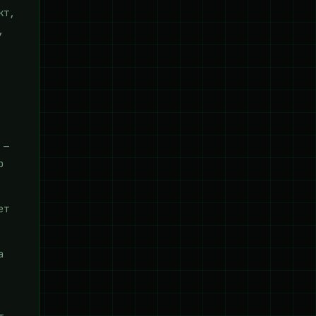
кт,
,
 —
р
ет
а