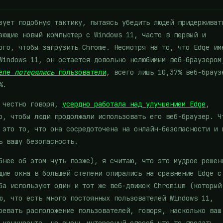
зует подобную тактику, пытаясь убедить людей придерживат
ающие новый компьютер с Windows 11, часто в первый и
ого, чтобы загрузить Chrome. Несмотря на то, что Edge им
Windows 11, он остается довольно нелюбимым веб-браузером
деле
потерялись
пользователи
, всего лишь 10,37% веб-брауз
%.
, честно говоря,
усердно работала над улучшением Edge
,
о, чтобы люди продолжали использовать его веб-браузер. Ч
 это то, что она сосредоточена на онлайн-безопасности и 
ь вашу безопасность.
бнее об этом чуть позже), я считаю, что это мудрое решен
щие окна в большей степени опирались на сравнение Edge с
ба используют один и тот же веб-движок Chromium (который
ю, что есть много постоянных пользователей Windows 11,
оевать расположение пользователей, говоря, насколько ваш