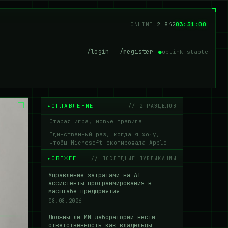
ONLINE
2 836
03:31:02
/login
/register
●
uplink stable
ОГЛАВЛЕНИЕ
// 2 РАЗДЕЛОВ
Старая игра, новые правила
Единственный раз, когда я хочу,
чтобы Microsoft скопировала Apple
СВЕЖЕЕ
// ПОСЛЕДНИЕ ПУБЛИКАЦИИ
Управление затратами на AI-
ассистенты программирования в
масштабе предприятия
08.08.2026
Должны ли ИИ-лаборатории нести
ответственность как владельцы