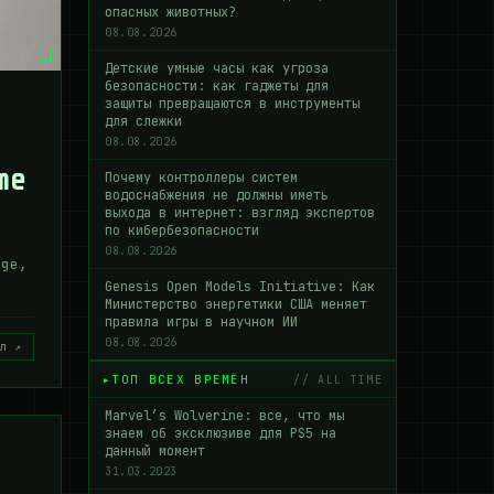
опасных животных?
08.08.2026
Детские умные часы как угроза
безопасности: как гаджеты для
защиты превращаются в инструменты
для слежки
08.08.2026
me
Почему контроллеры систем
водоснабжения не должны иметь
выхода в интернет: взгляд экспертов
по кибербезопасности
08.08.2026
dge,
Genesis Open Models Initiative: Как
Министерство энергетики США меняет
правила игры в научном ИИ
08.08.2026
л ↗
ТОП ВСЕХ ВРЕМЁН
// ALL TIME
Marvel’s Wolverine: все, что мы
знаем об эксклюзиве для PS5 на
данный момент
31.03.2023