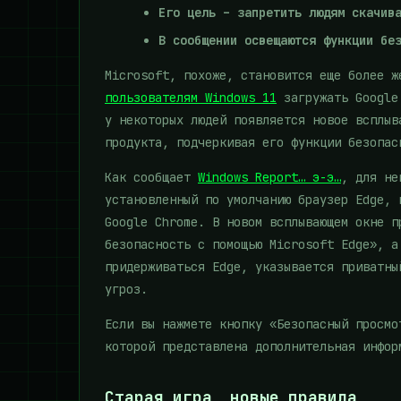
Его цель – запретить людям скачив
В сообщении освещаются функции бе
Microsoft, похоже, становится еще более же
пользователям Windows 11
загружать Google 
у некоторых людей появляется новое всплыв
продукта, подчеркивая его функции безопас
Как сообщает
Windows Report… э-э…
, для не
установленный по умолчанию браузер Edge, 
Google Chrome. В новом всплывающем окне п
безопасность с помощью Microsoft Edge», а
придерживаться Edge, указывается приватны
угроз.
Если вы нажмете кнопку «Безопасный просмо
которой представлена ​​дополнительная инфо
Старая игра, новые правила