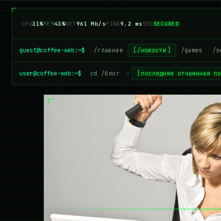
CPU
31%
MEM
41%
NET
984 Mb/s
PING
9.2 ms
SEC
SECURED
guest@coffee-web:~$
/главная
/новости
/games
/s
user@coffee-web:~$
cd /блог
›
последняя отчаянная п