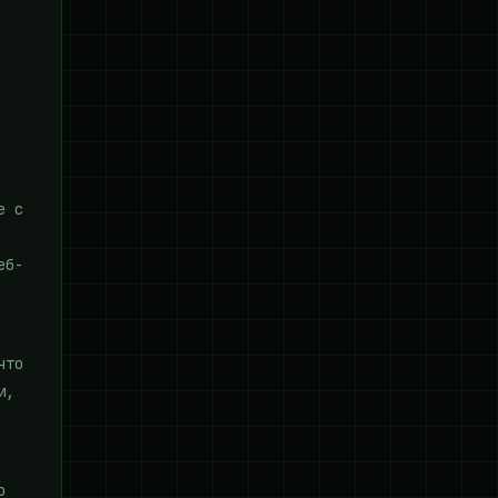
е с
еб-
что
и,
о