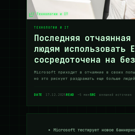
// Технологии и IT
ТЕХНОЛОГИИ И IT
Последняя отчаянная 
людям использовать E
сосредоточена на бе
Microsoft приходит в отчаяние в своих поп
но это рискует раздражать еще больше люде
DATE
17.12.2025
READ
~5 мин
SRC
внешний источник
Microsoft тестирует новое баннерн