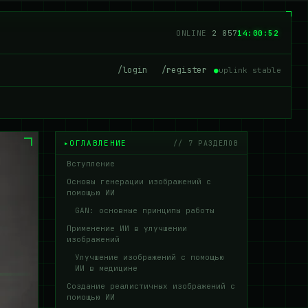
ONLINE
2 863
14:00:53
/login
/register
●
uplink stable
ОГЛАВЛЕНИЕ
// 7 РАЗДЕЛОВ
Вступление
Основы генерации изображений с
помощью ИИ
GAN: основные принципы работы
Применение ИИ в улучшении
изображений
Улучшение изображений с помощью
ИИ в медицине
Создание реалистичных изображений с
помощью ИИ