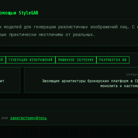
омощью StyleGAN
х моделей для генерации реалистичных изображений лиц. С 
рые практически неотличимы от реальных.
ИЙ
ГЕНЕРАЦИЯ ИЗОБРАЖЕНИЙ
МАШИННОЕ ОБУЧЕНИЕ
РАЗРАБОТКА ИИ
следу
ит
Эволюция архитектуры брокерских платформ в С
монолита к кастом
или
зарегистрируйтесь