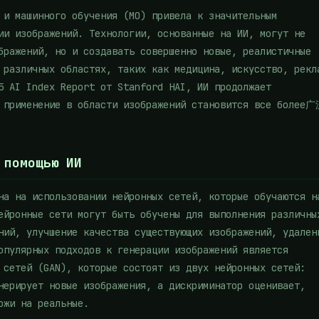
 и машинного обучения (МО) привела к значительным
ии изображений. Технологии, основанные на ИИ, могут не
бражений, но и создавать совершенно новые, реалистичные
 различных областях, таких как медицина, искусство, рекл
5 AI Index Report от Stanford HAI, ИИ продолжает
о применение в области изображений становится все более
 помощью ИИ
на на использовании нейронных сетей, которые обучаются н
ейронные сети могут быть обучены для выполнения различны
ний, улучшение качества существующих изображений, удален
опулярных подходов к генерации изображений является
 сетей (GAN), которые состоят из двух нейронных сетей:
нерирует новые изображения, а дискриминатор оценивает,
ожи на реальные.