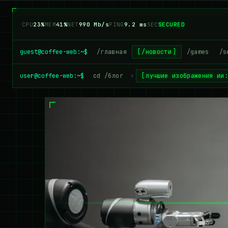
CPU
22%
MEM
42%
NET
990 Mb/s
PING
9.2 ms
SEC
SECURED
guest@coffee-web:~$
/главная
/новости
/games
/s
user@coffee-web:~$
cd /блог
›
лучшие изображения ии