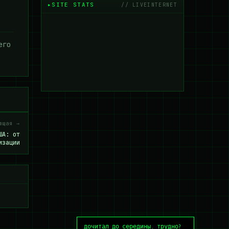
SITE STATS
// LIVEINTERNET
его
ющая →
ША: от
изации
дочитал до середины. трудно?