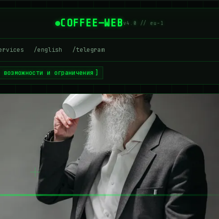
COFFEE—WEB
v4.0 // eu-1
ervices
/english
/telegram
: возможности и ограничения