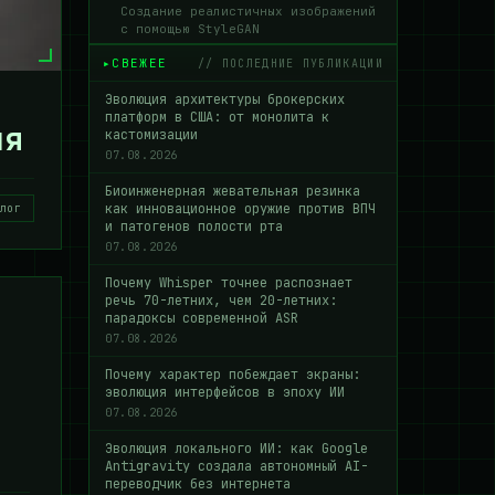
Создание реалистичных изображений
с помощью StyleGAN
СВЕЖЕЕ
// ПОСЛЕДНИЕ ПУБЛИКАЦИИ
Эволюция архитектуры брокерских
платформ в США: от монолита к
ия
кастомизации
07.08.2026
Биоинженерная жевательная резинка
как инновационное оружие против ВПЧ
лог
и патогенов полости рта
07.08.2026
Почему Whisper точнее распознает
речь 70-летних, чем 20-летних:
парадоксы современной ASR
07.08.2026
Почему характер побеждает экраны:
эволюция интерфейсов в эпоху ИИ
07.08.2026
Эволюция локального ИИ: как Google
Antigravity создала автономный AI-
переводчик без интернета