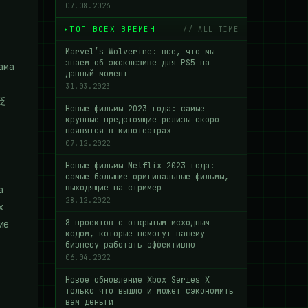
07.08.2026
ТОП ВСЕХ ВРЕМЁН
// ALL TIME
Marvel’s Wolverine: все, что мы
знаем об эксклюзиве для PS5 на
ама
данный момент
31.03.2023
广泛
Новые фильмы 2023 года: самые
крупные предстоящие релизы скоро
появятся в кинотеатрах
07.12.2022
Новые фильмы Netflix 2023 года:
самые большие оригинальные фильмы,
выходящие на стример
а
28.12.2022
х
8 проектов с открытым исходным
ие
кодом, которые помогут вашему
бизнесу работать эффективно
06.04.2022
Новое обновление Xbox Series X
только что вышло и может сэкономить
вам деньги