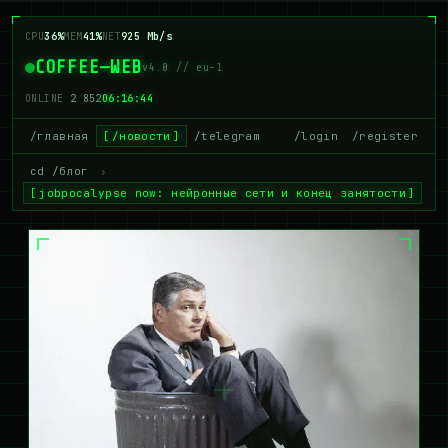
CPU
38%
MEM
40%
NET
908 Mb/s
COFFEE—WEB
v4.0 // eu-1
ONLINE
2 855
06:16:45
/главная
/новости
/telegram
/login
/register
cd /блог
›
jobpocalypse now: нейронные сети и конец занятости