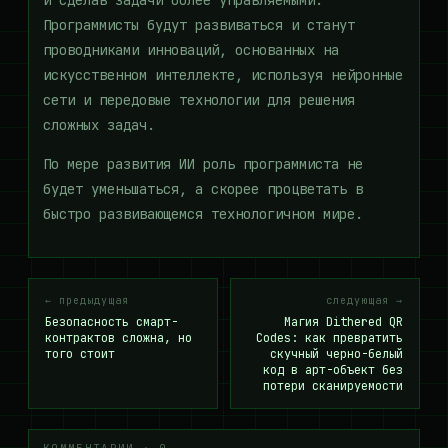
и сделав задачи более управляемыми.
Программисты будут развиваться и станут
проводниками инноваций, основанных на
искусственном интеллекте, используя нейронные
сети и передовые технологии для решения
сложных задач.
По мере развития ИИ роль программиста не
будет уменьшаться, а скорее процветать в
быстро развивающемся технологичном мире.
← предыдущая
следующая →
Безопасность смарт-
Магия Dithered QR
контрактов сложна, но
Codes: как превратить
того стоит
скучный черно-белый
код в арт-объект без
потери сканируемости