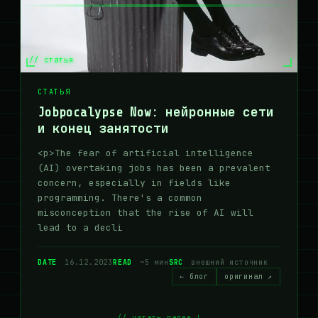
// статья
СТАТЬЯ
Jobpocalypse Now: нейронные сети
и конец занятости
<p>The fear of artificial intelligence
(AI) overtaking jobs has been a prevalent
concern, especially in fields like
programming. There's a common
misconception that the rise of AI will
lead to a decli
DATE
16.12.2023
READ
~5 мин
SRC
внешний источник
← блог
оригинал ↗
// читать далее ↓