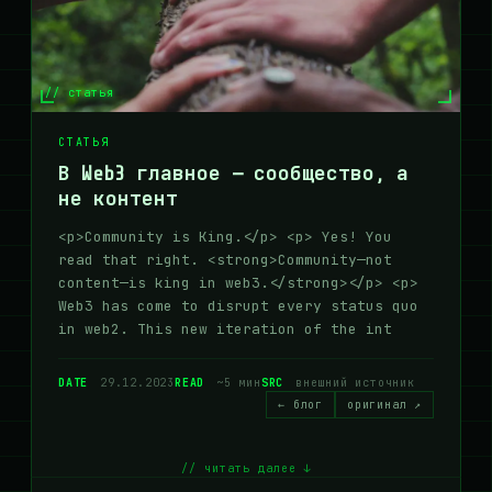
// статья
СТАТЬЯ
В Web3 главное — сообщество, а
не контент
<p>Community is King.</p> <p> Yes! You
read that right. <strong>Community—not
content—is king in web3.</strong></p> <p>
Web3 has come to disrupt every status quo
in web2. This new iteration of the int
DATE
29.12.2023
READ
~5 мин
SRC
внешний источник
← блог
оригинал ↗
// читать далее ↓