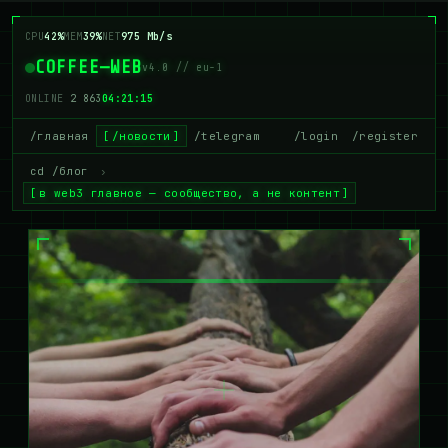
CPU
43%
MEM
40%
NET
990 Mb/s
COFFEE—WEB
v4.0 // eu-1
ONLINE
2 858
04:21:16
/главная
/новости
/telegram
/login
/register
cd /блог
›
в web3 главное — сообщество, а не контент