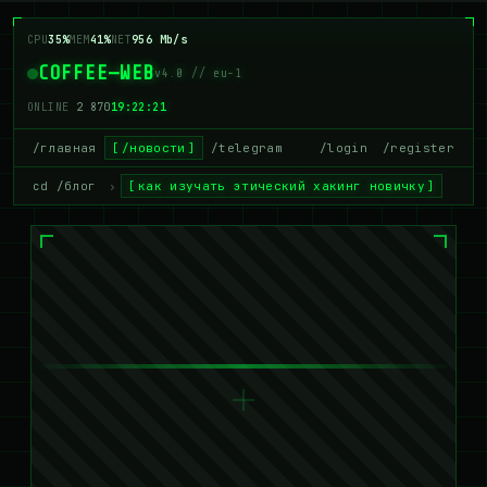
CPU
42%
MEM
40%
NET
972 Mb/s
COFFEE—WEB
v4.0 // eu-1
ONLINE
2 876
19:22:21
/главная
/новости
/telegram
/login
/register
cd /блог
›
как изучать этический хакинг новичку