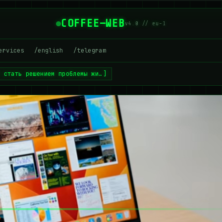
COFFEE—WEB
v4.0 // eu-1
ervices
/english
/telegram
т стать решением проблемы жи…