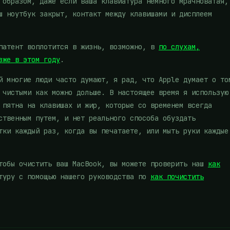
 образом, даже если ваша клавиатура немного мрачноватая,
ш ноутбук закрыт, контакт между клавишами и дисплеем
 патент воплотится в жизнь, возможно, в
по слухам,
зже в этом году
.
й многие люди часто думают, я рад, что Apple думает о то
 чистыми как можно дольше. В настоящее время я использую
 пятна на клавишах и жир, которые со временем всегда
ственным путем, и нет реального способа обуздать
тки каждый раз, когда вы печатаете, или мыть руки каждые
чтобы очистить ваш MacBook, вы можете проверить наш
как
туру с помощью нашего руководства по
как почистить