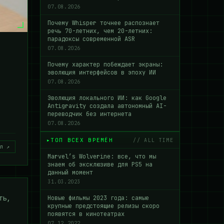
07.08.2026
Почему Whisper точнее распознает
речь 70-летних, чем 20-летних:
парадоксы современной ASR
07.08.2026
Почему характер побеждает экраны:
эволюция интерфейсов в эпоху ИИ
07.08.2026
Эволюция локального ИИ: как Google
Antigravity создала автономный AI-
переводчик без интернета
07.08.2026
ТОП ВСЕХ ВРЕМЁН
// ALL TIME
л ↗
Marvel’s Wolverine: все, что мы
знаем об эксклюзиве для PS5 на
данный момент
31.03.2023
ть,
Новые фильмы 2023 года: самые
крупные предстоящие релизы скоро
появятся в кинотеатрах
07.12.2022