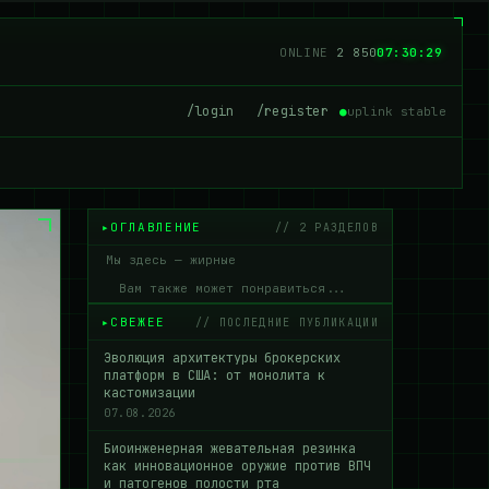
ONLINE
2 843
07:30:30
/login
/register
●
uplink stable
ОГЛАВЛЕНИЕ
// 2 РАЗДЕЛОВ
Мы здесь — жирные
Вам также может понравиться...
СВЕЖЕЕ
// ПОСЛЕДНИЕ ПУБЛИКАЦИИ
Эволюция архитектуры брокерских
платформ в США: от монолита к
кастомизации
07.08.2026
Биоинженерная жевательная резинка
как инновационное оружие против ВПЧ
и патогенов полости рта