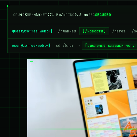
CPU
47%
MEM
43%
NET
957 Mb/s
PING
9.2 ms
SEC
SECURED
guest@coffee-web:~$
/главная
/новости
/games
/s
user@coffee-web:~$
cd /блог
›
рифленые клавиши могу