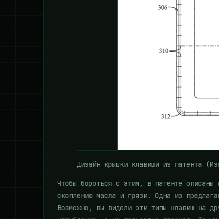
Дизайн крышки клавиши из патента
(Из
Чтобы бороться с этим, в патенте описаны 
скоплению масла и грязи. Одна из предлага
Возможно, вы видели эти типы клавиш на др