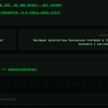
на iOS, но уже исчез – вот почему
отличается, и я здесь ради этого
следу
ит
Эволюция архитектуры брокерских платформ в С
монолита к кастом
или
зарегистрируйтесь
 OTHERWISE