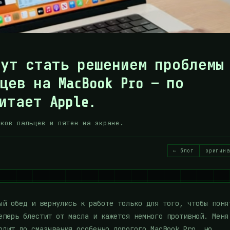
гут стать решением проблемы
цев на MacBook Pro — по
итает Apple.
тков пальцев и пятен на экране.
← блог
оригина
ый обед и вернулись к работе только для того, чтобы поня
еперь блестит от масла и кажется немного противной. Меня
одит до смазывания особенно дорогого MacBook Pro, но,