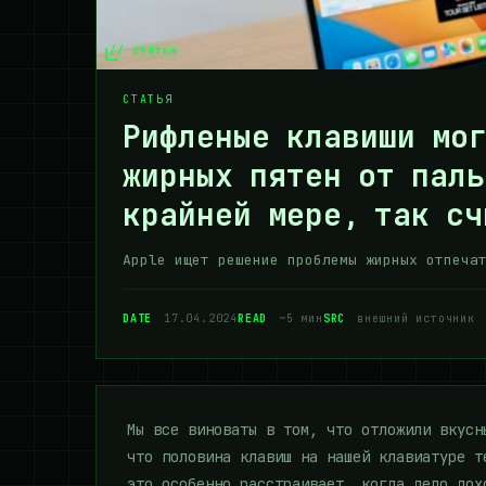
// статья
СТАТЬЯ
Рифленые клавиши мо
жирных пятен от паль
крайней мере, так сч
Apple ищет решение проблемы жирных отпеча
DATE
17.04.2024
READ
~5 мин
SRC
внешний источник
Мы все виноваты в том, что отложили вкусн
что половина клавиш на нашей клавиатуре т
это особенно расстраивает, когда дело дох