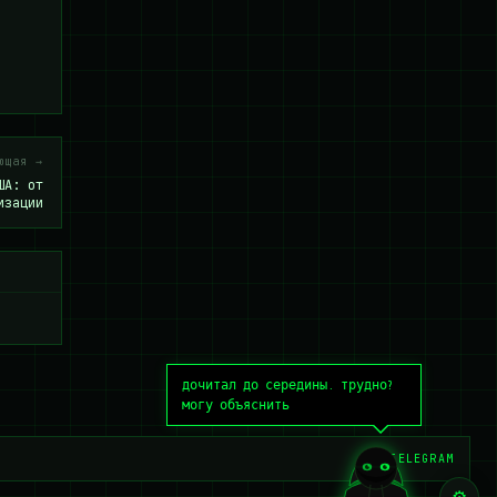
ющая →
ША: от
изации
дочитал до середины. трудно?
могу объяснить
TELEGRAM