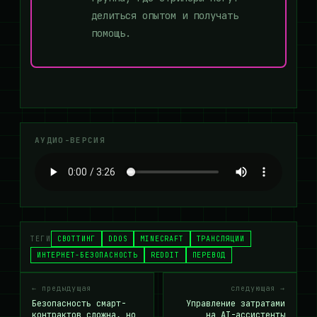
делиться опытом и получать
помощь.
АУДИО-ВЕРСИЯ
ТЕГИ
СВОТТИНГ
DDOS
MINECRAFT
ТРАНСЛЯЦИИ
ИНТЕРНЕТ-БЕЗОПАСНОСТЬ
REDDIT
ПЕРЕВОД
← предыдущая
следующая →
Безопасность смарт-
Управление затратами
контрактов сложна, но
на AI-ассистенты