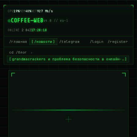
CPU
22%
MEM
40%
NET
921 Mb/s
COFFEE—WEB
v4.0 // eu-1
ONLINE
2 840
17:28:18
/главная
/новости
/telegram
/login
/register
cd /блог
›
grandmacrackers и проблема безопасности в онлайн-…