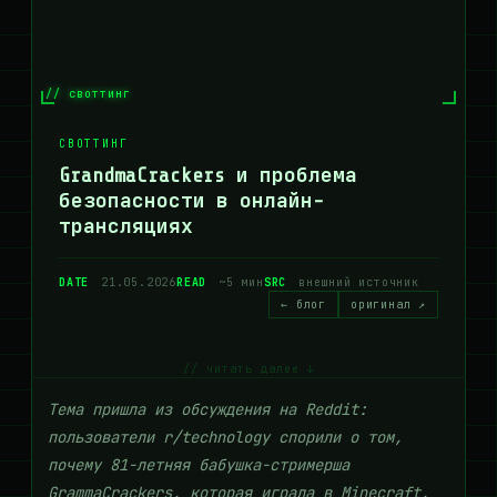
// своттинг
СВОТТИНГ
GrandmaCrackers и проблема
безопасности в онлайн-
трансляциях
DATE
21.05.2026
READ
~5 мин
SRC
внешний источник
← блог
оригинал ↗
// читать далее ↓
Тема пришла из обсуждения на Reddit:
пользователи r/technology спорили о том,
почему 81-летняя бабушка-стримерша
GrammaCrackers, которая играла в Minecraft,