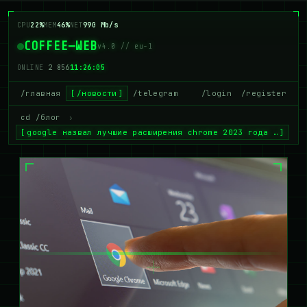
CPU
22%
MEM
46%
NET
990 Mb/s
COFFEE—WEB
v4.0 // eu-1
ONLINE
2 856
11:26:06
/главная
/новости
/telegram
/login
/register
cd /блог
›
google назвал лучшие расширения chrome 2023 года …