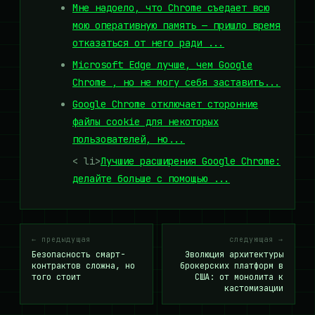
Мне надоело, что Chrome съедает всю
мою оперативную память — пришло время
отказаться от него ради ...
Microsoft Edge лучше, чем Google
Chrome , но не могу себя заставить...
Google Chrome отключает сторонние
файлы cookie для некоторых
пользователей, но...
< li>
Лучшие расширения Google Chrome:
делайте больше с помощью ...
← предыдущая
следующая →
Безопасность смарт-
Эволюция архитектуры
контрактов сложна, но
брокерских платформ в
того стоит
США: от монолита к
кастомизации