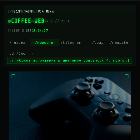
CPU
16%
MEM
40%
NET
916 Mb/s
COFFEE—WEB
v4.0 // eu-1
ONLINE
2 857
13:04:28
/главная
/новости
/telegram
/login
/register
cd /блог
›
глубокое погружение в анатомию dualshock 4: прото…