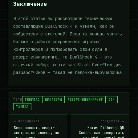
Заключение
В этой статье мы рассмотрели техническую
составляющую DualShock 4 и узнали, как он
«общается» с системой. Если ты хочешь узнать
больше о работе современных игровых
контроллеров и попробовать свои силы в
реверс-инжиниринге, то DualShock 4 — это
отличный выбор, почти как Stack Overflow для
разработчиков — такая же палочка-выручалочка.
ТЕГИ
ГЕЙМПАД
ДРАЙВЕРЫ
РЕВЕРС-ИНЖИНИРИНГ
DS4
ТАЧПАД
← предыдущая
следующая →
Безопасность смарт-
Магия Dithered QR
контрактов сложна, но
Codes: как превратить
того стоит
скучный черно-белый