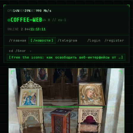
CPU
21%
MEM
40%
NET
967 Mb/s
COFFEE—WEB
v4.0 // eu-1
ONLINE
2 850
11:13:12
/главная
/новости
/telegram
/login
/register
cd /блог
›
free the icons: как освободить веб-интерфейсы от …