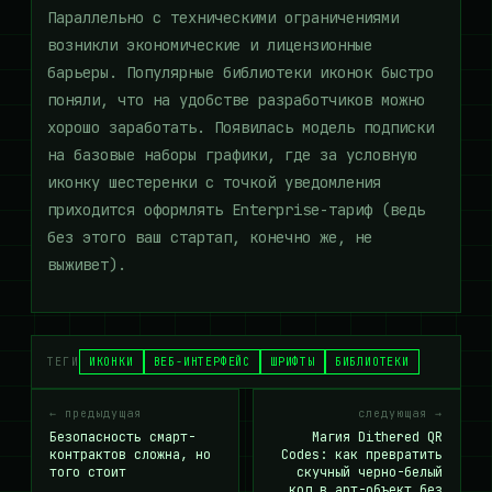
Параллельно с техническими ограничениями
возникли экономические и лицензионные
барьеры. Популярные библиотеки иконок быстро
поняли, что на удобстве разработчиков можно
хорошо заработать. Появилась модель подписки
на базовые наборы графики, где за условную
иконку шестеренки с точкой уведомления
приходится оформлять Enterprise-тариф (ведь
без этого ваш стартап, конечно же, не
выживет).
ТЕГИ
ИКОНКИ
ВЕБ-ИНТЕРФЕЙС
ШРИФТЫ
БИБЛИОТЕКИ
← предыдущая
следующая →
Безопасность смарт-
Магия Dithered QR
контрактов сложна, но
Codes: как превратить
того стоит
скучный черно-белый
код в арт-объект без