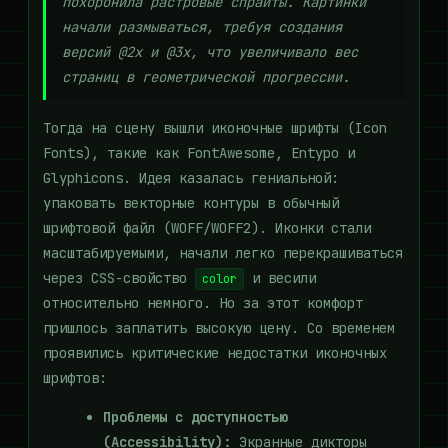
похоронила растровые спрайты. Картинки
начали размываться, требуя создания
версий @2x и @3x, что увеличивало вес
страниц в геометрической прогрессии.
Тогда на сцену вышли иконочные шрифты (Icon
Fonts), такие как FontAwesome, Entypo и
Glyphicons. Идея казалась гениальной:
упаковать векторные контуры в обычный
шрифтовой файл (WOFF/WOFF2). Иконки стали
масштабируемыми, начали легко перекрашиваться
через CSS-свойство
и весили
color
относительно немного. Но за этот комфорт
пришлось заплатить высокую цену. Со временем
проявились критические недостатки иконочных
шрифтов:
Проблемы с доступностью
(Accessibility):
Экранные дикторы