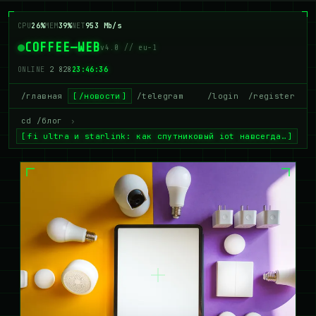
CPU
31%
MEM
40%
NET
947 Mb/s
COFFEE—WEB
v4.0 // eu-1
ONLINE
2 829
23:46:37
/главная
/новости
/telegram
/login
/register
cd /блог
›
fi ultra и starlink: как спутниковый iot навсегда…