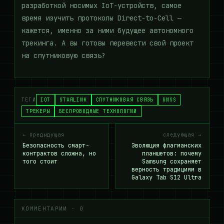
разработкой носимых IoT-устройств, самое
время изучить протоколы Direct-to-Cell —
кажется, именно за ними будущее автономного
трекинга. А вы готовы перевести свой проект
на спутниковую связь?
ТЕГИ
IOT
STARLINK
СПУТНИКОВАЯ СВЯЗЬ
GNSS
ТРЕКЕРЫ
БЕСПРОВОДНЫЕ ТЕХНОЛОГИИ
← предыдущая
следующая →
Безопасность смарт-
Эволюция флагманских
контрактов сложна, но
планшетов: почему
того стоит
Samsung сохраняет
верность традициям в
Galaxy Tab S12 Ultra
КОММЕНТАРИИ · 0