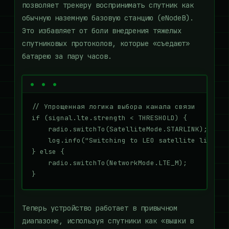
позволяет трекеру воспринимать спутник как
обычную наземную базовую станцию (eNodeB).
Это избавляет от боли внедрения тяжелых
спутниковых протоколов, которые «съедают»
батарею за пару часов.
// Упрощенная логика выбора канала связи

if (signal.lte.strength < THRESHOLD) {

    radio.switchTo(SatelliteMode.STARLINK);

    log.info("Switching to LEO satellite link");
} else {

    radio.switchTo(NetworkMode.LTE_M);

Теперь устройство работает в привычном
диапазоне, используя спутники как «вышки в