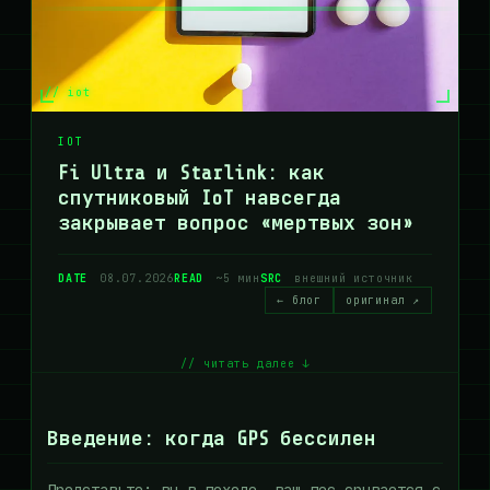
// iot
IOT
Fi Ultra и Starlink: как
спутниковый IoT навсегда
закрывает вопрос «мертвых зон»
DATE
08.07.2026
READ
~5 мин
SRC
внешний источник
← блог
оригинал ↗
// читать далее ↓
Введение: когда GPS бессилен