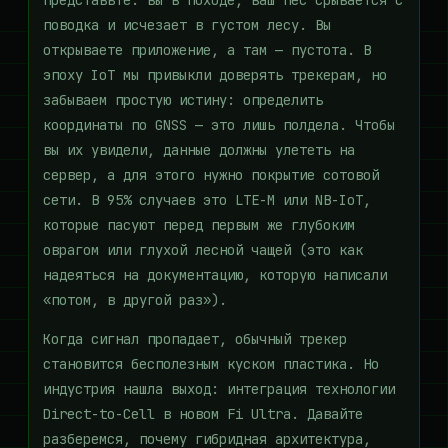
Представьте: вы в походе, ваш пес срывается с
поводка и исчезает в густом лесу. Вы
открываете приложение, а там — пустота. В
эпоху IoT мы привыкли доверять трекерам, но
забываем простую истину: определить
координаты по GNSS — это лишь полдела. Чтобы
вы их увидели, данные должны улететь на
сервер, а для этого нужно покрытие сотовой
сети. В 95% случаев это LTE-M или NB-IoT,
которые пасуют перед первым же глубоким
оврагом или глухой лесной чащей (это как
надеяться на документацию, которую написали
«потом, в другой раз»).
Когда сигнал пропадает, обычный трекер
становится бесполезным куском пластика. Но
индустрия нашла выход: интеграция технологии
Direct-to-Cell в новом Fi Ultra. Давайте
разберемся, почему гибридная архитектура,