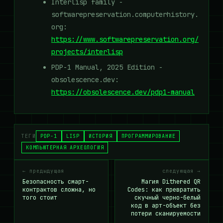
Interlisp family -
softwarepreservation.computerhistory.
org:
https://www.softwarepreservation.org/
projects/interlisp
PDP-1 Manual, 2025 Edition -
obsolescence.dev:
https://obsolescence.dev/pdp1-manual
ТЕГИ
PDP-1
LISP
ИСТОРИЯ
ПРОГРАММИРОВАНИЕ
КОМПЬЮТЕРНАЯ АРХЕОЛОГИЯ
← предыдущая
следующая →
Безопасность смарт-
Магия Dithered QR
контрактов сложна, но
Codes: как превратить
того стоит
скучный черно-белый
код в арт-объект без
потери сканируемости