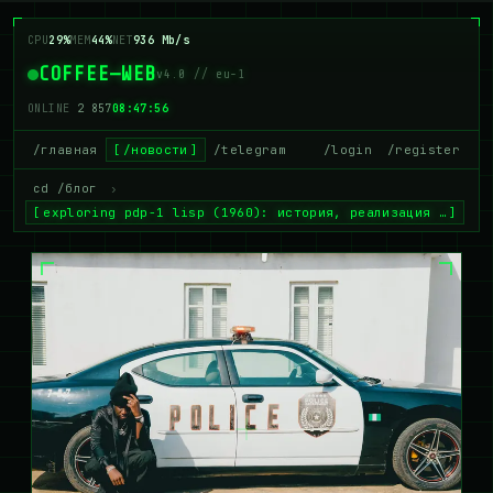
CPU
24%
MEM
42%
NET
930 Mb/s
COFFEE—WEB
v4.0 // eu-1
ONLINE
2 858
08:47:57
/главная
/новости
/telegram
/login
/register
cd /блог
›
exploring pdp-1 lisp (1960): история, реализация …