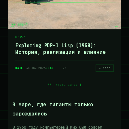
// pdp-1
PDP-1
Exploring PDP-1 Lisp (1960):
История, реализация и влияние
DATE
30.06.2026
READ
~5 мин
← блог
// читать далее ↓
В мире, где гиганты только
зарождались
В 1960 году компьютерный мир был совсем